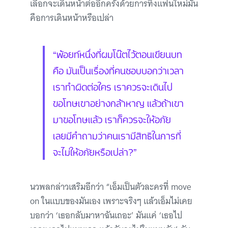
เลือกจะเดินหน้าต่ออีกครั้งด้วยการทิ้งแฟนใหม่มัน
คือการเดินหน้าหรือเปล่า
“พ้อยท์หนึ่งที่ผมโน๊ตไว้ตอนเขียนบท
คือ มันเป็นเรื่องที่คนชอบบอกว่าเวลา
เราทำผิดต่อใคร เราควรจะเดินไป
ขอโทษเขาอย่างกล้าหาญ แล้วถ้าเขา
มาขอโทษแล้ว เราก็ควรจะให้อภัย
เลยมีคำถามว่าคนเรามีสิทธิในการที่
จะไม่ให้อภัยหรือเปล่า?”
นวพลกล่าวเสริมอีกว่า “เอ็มเป็นตัวละครที่ move
on ในแบบของมันเอง เพราะจริงๆ แล้วเอ็มไม่เคย
บอกว่า ‘เธอกลับมาหาฉันเถอะ’ มันแค่ ‘เธอไป