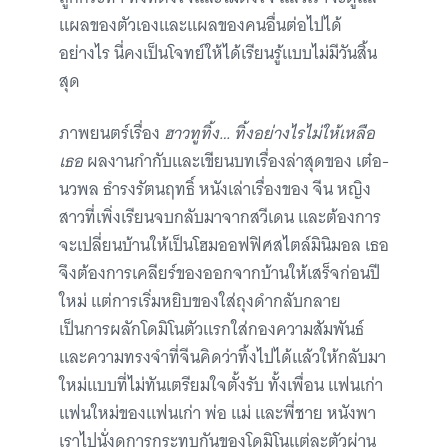
แผลของตัวเองและแผลของคนอื่นต่อไปได้
อย่างไร นี่คงเป็นโจทย์ให้ได้เรียนรู้แบบไม่มีวันสิ้น
สุด
ภาพยนตร์เรื่อง
ฮาวทูทิ้ง… ทิ้งอย่างไรไม่ให้เหลือ
เธอ
ผลงานกำกับและเขียนบทเรื่องล่าสุดของ เต๋อ-
นวพล ธํารงรัตนฤทธิ์ หนังเล่าเรื่องของ จีน หญิง
สาวที่เพิ่งเรียนจบกลับมาจากสวีเดน และต้องการ
จะเปลี่ยนบ้านให้เป็นโฮมออฟฟิศสไตล์มินิมอล เธอ
จึงต้องการเคลียร์ของออกจากบ้านให้เสร็จก่อนปี
ใหม่ แต่การเริ่มหยิบของใส่ถุงดำกลับกลาย
เป็นการผลักโดมิโนตัวแรกใส่กองความสัมพันธ์
และความทรงจำที่จีนคิดว่าทิ้งไปได้แล้วให้กลับมา
ใหม่แบบที่ไม่ทันเตรียมใจตั้งรับ ทั้งเพื่อน แฟนเก่า
แฟนใหม่ของแฟนเก่า พ่อ แม่ และพี่ชาย หนังพา
เราไปนั่งดูการกระทบกันของโดมิโนแต่ละตัวผ่าน