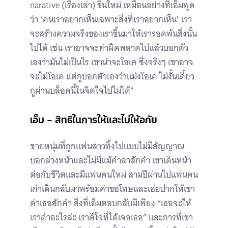
narative (เรื่องเล่า) ขึ้นใหม่ เหมือนอย่างที่เอ็มพูด
ว่า ‘คนเราอยากเห็นเฉพาะสิ่งที่เราอยากเห็น’ เรา
จะสร้างความจริงของเราขึ้นมาให้เรารอดพ้นสิ่งนั้น
ไปได้ เช่น เราอาจจะทำผิดพลาดไปแล้วบอกตัว
เองว่ามันไม่เป็นไร เขาน่าจะโอเค ซึ่งจริงๆ เขาอาจ
จะไม่โอเค แต่กูบอกตัวเองว่าแม่งโอเค ไม่งั้นเดี๋ยว
กูผ่านบล็อคนี้ในจิตใจไปไม่ได้”
เอ็ม – สิทธิในการให้และไม่ให้อภัย
ชายหนุ่มที่ถูกแฟนสาวทิ้งไปแบบไม่มีสัญญาณ
บอกล่วงหน้าและไม่มีแม้คำลาสักคำ เขาเดินหน้า
ต่อกับชีวิตและมีแฟนคนใหม่ สามปีผ่านไปแฟนคน
เก่าเดินกลับมาพร้อมคำขอโทษและเอ่ยปากให้เขา
ด่าเธอสักคำ สิ่งที่เอ็มตอบกลับมีเพียง “เธอจะให้
เราด่าอะไรล่ะ เราดีใจที่ได้เจอเธอ” และการที่เขา