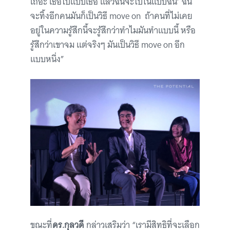
เถอะ เธอไปแบบเธอ แล้วฉันจะไปในแบบฉัน’ ฉัน
จะทิ้งอีกคนมันก็เป็นวิธี move on ถ้าคนที่ไม่เคย
อยู่ในความรู้สึกนี้จะรู้สึกว่าทำไมมันทำแบบนี้ หรือ
รู้สึกว่าเขาจม แต่จริงๆ มันเป็นวิธี move on อีก
แบบหนึ่ง”
ขณะที่
ดร.กุลวดี
กล่าวเสริมว่า “เรามีสิทธิที่จะเลือก