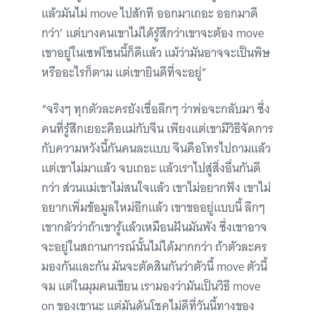
แล้วมันไม่ move ไปสักที ออกมาเถอะ ออกมาดี
กว่า’ แต่บางคนเขาไม่ได้รู้สึกว่าเขาจะต้อง move
เขาอยู่ในเซฟโซนนี้ก็ดีแล้ว แม้ว่ามันอาจจะเป็นพิษ
หรืออะไรก็ตาม แต่เขายินดีที่จะอยู่”
“จริงๆ ทุกตัวละครยังเชื่อลึกๆ ว่าพ่อจะกลับมา ซึ่ง
คนที่รู้สึกเยอะคือแม่กับจีน เพียงแต่เขามีวิธีจัดการ
กับความหวังนี้กันคนละแบบ จีนคือโทรไปถามแล้ว
แต่เขาไม่มาแล้ว จบเถอะ แล้วเราไปสู่สิ่งอื่นกันดี
กว่า ส่วนแม่เขาไม่สนใจแล้ว เขาไม่อยากฟัง เขาไม่
อยากเพิ่มข้อมูลใหม่อีกแล้ว เขาขออยู่แบบนี้ ลึกๆ
เขากลัวว่าถ้าเขารู้แล้วเหมือนฝันมันพัง ซึ่งเขาอาจ
จะอยู่ในสถานการณ์นั้นไม่ได้มากกว่า ถ้าตัวละคร
มองกันและกัน มันจะตัดสินกันว่าตัวนี้ move ตัวนี้
จม แต่ในมุมคนเขียน เรามองว่ามันเป็นวิธี move
on ของเขานะ แต่มันดันโชคไม่ดีที่วันนี้ทางของ