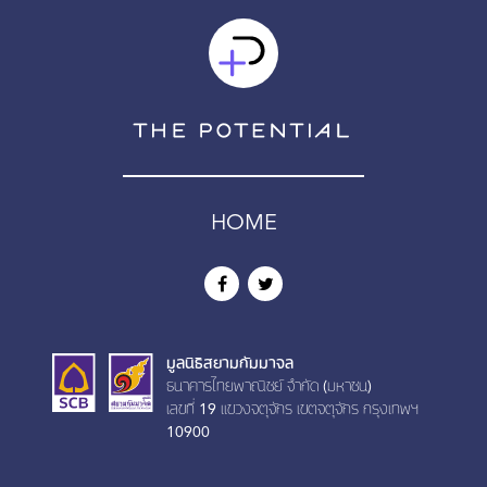
HOME
มูลนิธิสยามกัมมาจล
ธนาคารไทยพาณิชย์ จำกัด (มหาชน)
เลขที่ 19 เเขวงจตุจักร เขตจตุจักร กรุงเทพฯ
10900