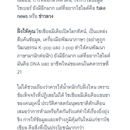
เสมือน, การหลอกลวงตัวตน, โจรกรรมข้อมูล
ไซเบอร์ ยังมีอีกมาก แต่ที่อยากไฮไลต์คือ
fake
news
หรือ
ข่าวลวง
ฝั่งให้คุณ
โซเชียลมีเดียเปิดโลกทัศน์, เป็นแหล่ง
สืบค้นข้อมูล, เครื่องมือพัฒนาภาษา (อย่าดูถูก
วัฒนธรรม K-pop และ J-pop ทำให้คนพัฒนา
ภาษามานักต่อนัก) ยังมีอีกมาก แต่ที่อยากไฮไลต์
มันคือ DNA และ อาชีพใหม่ของคนในศตวรรษที่
21
ไม่ได้ชวนเถียงว่าควรให้น้ำหนักกับฝั่งไหน เพราะ
ข้อเท็จจริงที่ปฏิเสธไม่ได้ โซเชียลมีเดียคือแขนขา
ของคนยุคนี้ ประวัติศาสตร์มนุษยชาติตักเตือน
เสมอว่าการห้ามหรือกีดกันรังแต่ทำให้เรื่องยิ่งยุ่ง
ขิง การให้ข้อมูลและสร้างภูมิคุ้มกันใหม่แก่ชาวโซ
เชียล คือสิ่งที่เป็นประโยชน์มากกว่า