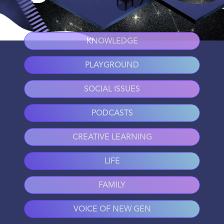
KNOWLEDGE
PLAYGROUND
SOCIAL ISSUES
PODCASTS
CREATIVE LEARNING
LIFE
FAMILY
VOICE OF NEW GEN