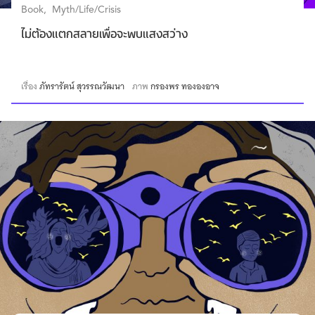
Book
Myth/Life/Crisis
ไม่ต้องแตกสลายเพื่อจะพบแสงสว่าง
เรื่อง
ภัทรารัตน์ สุวรรณวัฒนา
ภาพ
กรองพร ทององอาจ