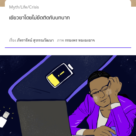
Myth/Life/Crisis
เยียวยาโดยไม่ยึดติดกับบทบาท
เรื่อง
ภัทรารัตน์ สุวรรณวัฒนา
ภาพ
กรองพร ทององอาจ