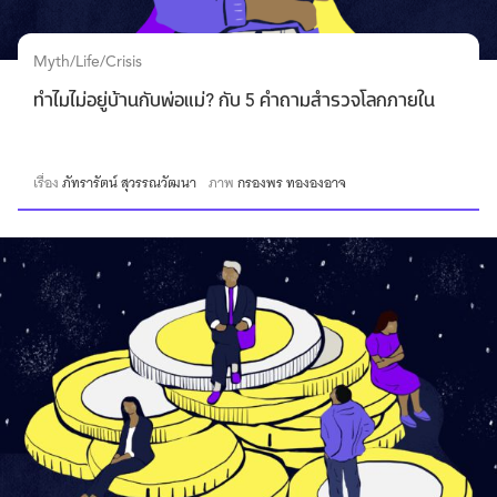
Myth/Life/Crisis
ทำไมไม่อยู่บ้านกับพ่อแม่? กับ 5 คำถามสำรวจโลกภายใน
เรื่อง
ภัทรารัตน์ สุวรรณวัฒนา
ภาพ
กรองพร ทององอาจ