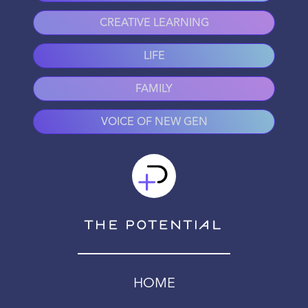
CREATIVE LEARNING
LIFE
FAMILY
VOICE OF NEW GEN
HOME