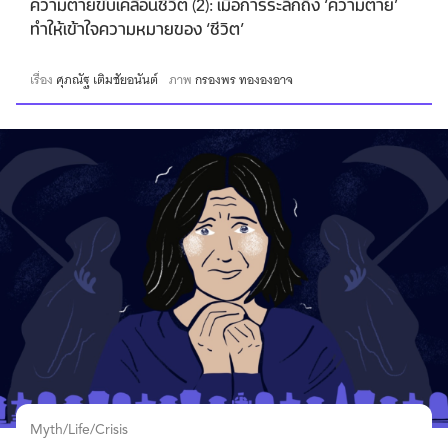
ความตายขับเคลื่อนชีวิต (2): เมื่อการระลึกถึง ‘ความตาย’
ทำให้เข้าใจความหมายของ ‘ชีวิต’
เรื่อง
ศุภณัฐ เติมชัยอนันต์
ภาพ
กรองพร ทององอาจ
Myth/Life/Crisis