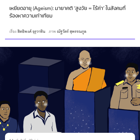
เหยียดอายุ (Ageism): มายาคติ ‘สูงวัย = ไร้ค่า’ ในสังคมที่
ร้องหาความเท่าเทียม
เรื่อง
สิทธิพงศ์ อุรุวาทิน
ภาพ
ณัฐวัตร์ สุพรรณกูล