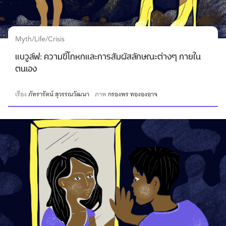
Myth/Life/Crisis
แบวูล์ฟ: ความขี้โกหกและการสัมผัสลักษณะต่างๆ ภายใน
ตนเอง
เรื่อง
ภัทรารัตน์ สุวรรณวัฒนา
ภาพ
กรองพร ทององอาจ