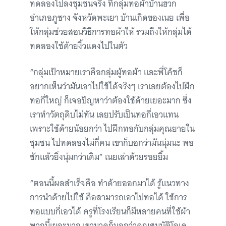
ทดลองไปลงชุมชนจริง ที่กลุ่มทอผ้าบ้านฮวก
อำเภอภูซาง จังหวัดพะเยา บ้านเกิดของเนย เพื่อ
ให้กลุ่มช่วยสอนวิธีการทอผ้าให้ รวมถึงให้กลุ่มได้
ทดลองใช้ด้ายงิ้วแดงไปในตัว
“กลุ่มเป้าหมายเราคือกลุ่มผู้ทอผ้า และพี่โค้ชก็
อยากเห็นว่ามันเอาไปใช้ได้จริงๆ เราเลยต้องไปฝึก
ทอกี่ใหญ่ ก็เจอปัญหาว่าต้องใช้ด้ายเยอะมาก ซึ่ง
เราทำวัตถุดิบไม่ทัน เลยปรับเป็นทอกี่เอวแทน
เพราะใช้ด้ายน้อยกว่า ไปฝึกทอกับกลุ่มคุณยายใน
ชุมชน ไปทดลองไม่กี่คน เขาก็บอกว่ามันนุ่มนะ พอ
ซักแล้วยิ่งนุ่มกว่าเดิม” เนยเล่าด้วยรอยยิ้ม
“ตอนนี้ผลสำเร็จคือ ทำด้ายออกมาได้ รู้แนวทาง
การนำด้ายไปใช้ คือสามารถเอาไปทอได้ ใช้การ
ทอแบบกี่เอวได้ ครูที่โรงเรียนก็มีหลายคนที่ใช้ผ้า
พวกนี้เยอะมาก เขามาดูก็บอกว่าคุณสมบัติโอเค