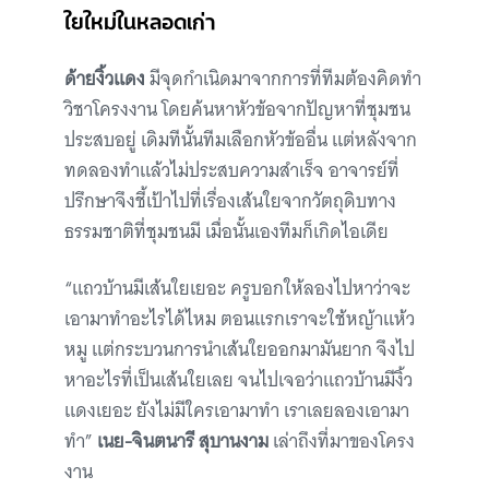
ใยใหม่ในหลอดเก่า
ด้ายงิ้วแดง
มีจุดกำเนิดมาจากการที่ทีมต้องคิดทำ
วิชาโครงงาน โดยค้นหาหัวข้อจากปัญหาที่ชุมชน
ประสบอยู่ เดิมทีนั้นทีมเลือกหัวข้ออื่น แต่หลังจาก
ทดลองทำแล้วไม่ประสบความสำเร็จ อาจารย์ที่
ปรึกษาจึงชี้เป้าไปที่เรื่องเส้นใยจากวัตถุดิบทาง
ธรรมชาติที่ชุมชนมี เมื่อนั้นเองทีมก็เกิดไอเดีย
“แถวบ้านมีเส้นใยเยอะ ครูบอกให้ลองไปหาว่าจะ
เอามาทำอะไรได้ไหม ตอนแรกเราจะใช้หญ้าแห้ว
หมู แต่กระบวนการนำเส้นใยออกมามันยาก จึงไป
หาอะไรที่เป็นเส้นใยเลย จนไปเจอว่าแถวบ้านมีงิ้ว
แดงเยอะ ยังไม่มีใครเอามาทำ เราเลยลองเอามา
ทำ”
เนย-จินตนารี สุบานงาม
เล่าถึงที่มาของโครง
งาน