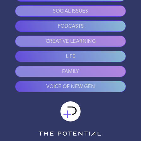
SOCIAL ISSUES
PODCASTS
CREATIVE LEARNING
LIFE
FAMILY
VOICE OF NEW GEN