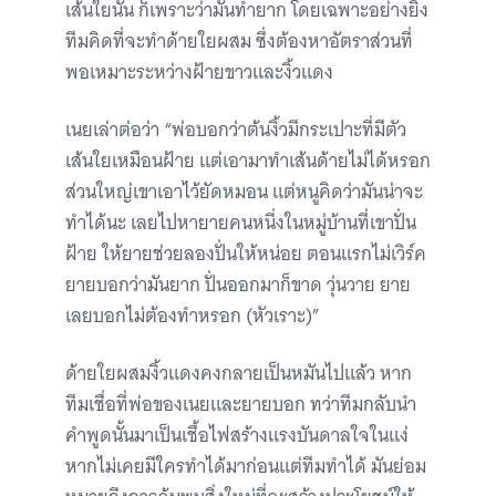
เส้นใยนั้น ก็เพราะว่ามันทำยาก โดยเฉพาะอย่างยิ่ง
ทีมคิดที่จะทำด้ายใยผสม ซึ่งต้องหาอัตราส่วนที่
พอเหมาะระหว่างฝ้ายขาวและงิ้วแดง
เนยเล่าต่อว่า “พ่อบอกว่าต้นงิ้วมีกระเปาะที่มีตัว
เส้นใยเหมือนฝ้าย แต่เอามาทำเส้นด้ายไม่ได้หรอก
ส่วนใหญ่เขาเอาไว้ยัดหมอน แต่หนูคิดว่ามันน่าจะ
ทำได้นะ เลยไปหายายคนหนึ่งในหมู่บ้านที่เขาปั่น
ฝ้าย ให้ยายช่วยลองปั่นให้หน่อย ตอนแรกไม่เวิร์ค
ยายบอกว่ามันยาก ปั่นออกมาก็ขาด วุ่นวาย ยาย
เลยบอกไม่ต้องทำหรอก (หัวเราะ)”
ด้ายใยผสมงิ้วแดงคงกลายเป็นหมันไปแล้ว หาก
ทีมเชื่อที่พ่อของเนยและยายบอก ทว่าทีมกลับนำ
คำพูดนั้นมาเป็นเชื้อไฟสร้างแรงบันดาลใจในแง่
หากไม่เคยมีใครทำได้มาก่อนแต่ทีมทำได้ มันย่อม