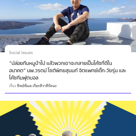
Social Issues
“ปล่อยทีมหมูป่าไป แล้วพวกเขาจะกลายเป็นโค้ชที่ดีใน
อนาคต” นพ.วรตม์ โชติพิทยสุนนท์ จิตแพทย์เด็ก-วัยรุ่น และ
โค้ชทีมฟุตบอล
เรื่อง
ทิพย์พิมล เกียรติวาทีรัตนะ