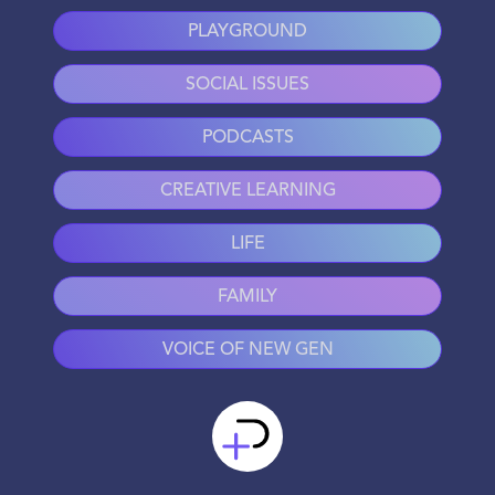
PLAYGROUND
SOCIAL ISSUES
PODCASTS
CREATIVE LEARNING
LIFE
FAMILY
VOICE OF NEW GEN