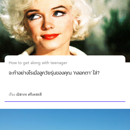
How to get along with teenager
จะทำอย่างไรเมื่อลูกวัยรุ่นของคุณ ‘กลอกตา’ ใส่?
เรื่อง
ณิชากร ศรีเพชรดี