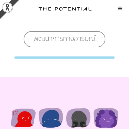
Skip
to
content
พัฒนาการทางอารมณ์