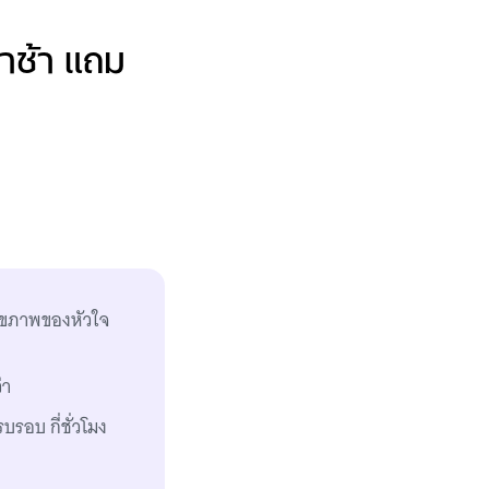
าช้า แถม
สุขภาพของหัวใจ
่า
รอบ กี่ชั่วโมง