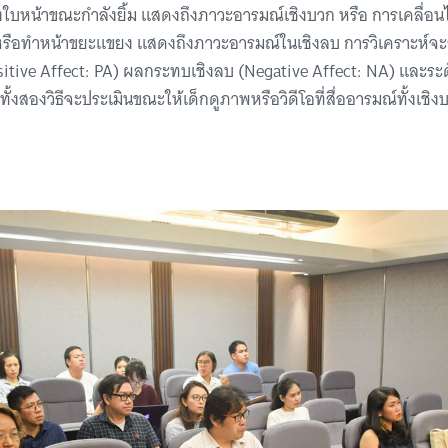
องใบหน้าขณะกำลังยิ้ม แสดงถึงภาวะอารมณ์เชิงบวก หรือ การเคลื่อ
 หรือทำหน้าขยะแขยง แสดงถึงภาวะอารมณ์ในเชิงลบ การวิเคราะห์จ
itive Affect: PA) ผลกระทบเชิงลบ (Negative Affect: NA) และระด
ั้งสองวิธีจะประเมินขณะให้เด็กดูภาพหรือวิดีโอที่สื่ออารมณ์ทั้งเช