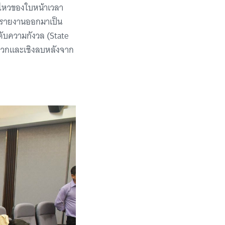
นไหวของใบหน้าเวลา
ะรายงานออกมาเป็น
ับความกังวล (State
ิงบวกและเชิงลบหลังจาก