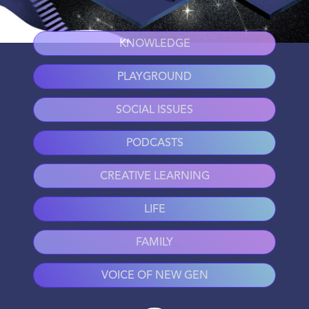
KNOWLEDGE
PLAYGROUND
SOCIAL ISSUES
PODCASTS
CREATIVE LEARNING
LIFE
FAMILY
VOICE OF NEW GEN