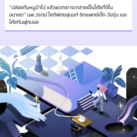
“ปล่อยทีมหมูป่าไป แล้วพวกเขาจะกลายเป็นโค้ชที่ดีใน
อนาคต” นพ.วรตม์ โชติพิทยสุนนท์ จิตแพทย์เด็ก-วัยรุ่น และ
โค้ชทีมฟุตบอล