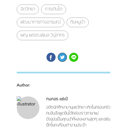
จิตวิทยา
การเติบโต
พัฒนาการทางอารมณ์
ทีมหมูป่า
พญ.พรรณพิมล วิปุลากร
Author:
กนกอร แซ่เบ๊
อดีตนักศึกษามานุษยวิทยา เกิดในครอบครัว
คนจีนจึงพูดจีนได้คล่องราวภาษาแม่
ปัจจุบันเป็นคุณน้าที่หลงหลานสุดๆ และขยัน
ฝึกโยคะเกือบเท่างานประจำ