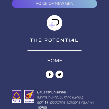
VOICE OF NEW GEN
HOME
มูลนิธิสยามกัมมาจล
ธนาคารไทยพาณิชย์ จำกัด (มหาชน)
เลขที่ 19 เเขวงจตุจักร เขตจตุจักร กรุงเทพฯ
10900