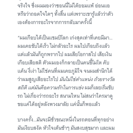
จริงใจ ซึ่งผมมองว่าซอนนี่ไม่ได้ยอมแพ้ อ่อนแอ
หรือว่าถอดใจใดๆ ทั้งสิ้น แต่เพราะเขารู้แล้วว่าตัว
เองต้องการอะไรจากการกลับมาครั้งนี้
“ผมเกือบได้เป็นแชมป์โลก เก่งสุดเท่าที่เคยมีมา…
ผมเคยขับได้เร็ว ไม่กลัวอะไร ผมไปเกือบถึงแล้ว
แต่แล้วมันก็ถูกพรากไป ผมเสียโอกาสไป เสียเงิน
เกือบเสียสติ ตัวผมเองก็กลายเป็นคนขี้โมโห คับ
แค้น งี่เง่า ไม่ใช่คนที่ผมเคยภูมิใจ จนผมสำนึกได้
ว่าผมสูญเสียอะไรไป
มันไม่ใช่ตำแหน่ง ถ้วยรางวัล
สถิติ แต่มันคือความรักในการแข่ง
ผมก็เลยเริ่มขับ
รถ ไม่เกี่ยงว่ารถอะไร สนามไหน ไม่สนว่าใครมาดู
ขอแค่ได้อยู่หลังพวงมาลัย แค่นั้นก็พอแล้ว
บางครั้ง…มันจะมีชั่วขณะหนึ่งในรถตอนที่ทุกอย่าง
มันเงียบสงัด หัวใจเต้นช้าๆ มันสงบสุขมาก และผม