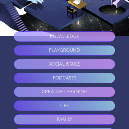
KNOWLEDGE
PLAYGROUND
SOCIAL ISSUES
PODCASTS
CREATIVE LEARNING
LIFE
FAMILY