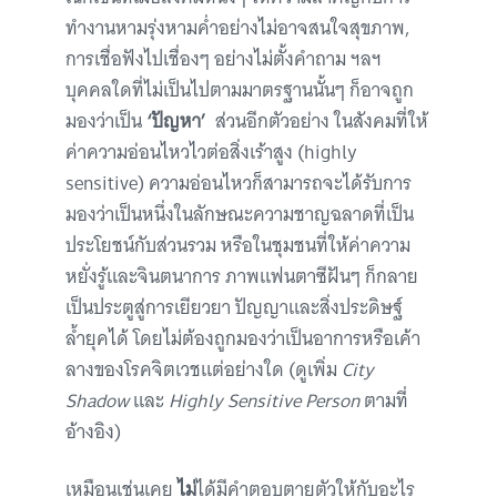
ทำงานหามรุ่งหามค่ำอย่างไม่อาจสนใจสุขภาพ,
การเชื่อฟังไปเชื่องๆ อย่างไม่ตั้งคำถาม ฯลฯ
บุคคลใดที่ไม่เป็นไปตามมาตรฐานนั้นๆ ก็อาจถูก
มองว่าเป็น
‘ปัญหา’
ส่วนอีกตัวอย่าง ในสังคมที่ให้
ค่าความอ่อนไหวไวต่อสิ่งเร้าสูง (highly
sensitive) ความอ่อนไหวก็สามารถจะได้รับการ
มองว่าเป็นหนึ่งในลักษณะความชาญฉลาดที่เป็น
ประโยชน์กับส่วนรวม หรือในชุมชนที่ให้ค่าความ
หยั่งรู้และจินตนาการ ภาพแฟนตาซีฝันๆ ก็กลาย
เป็นประตูสู่การเยียวยา ปัญญาและสิ่งประดิษฐ์
ล้ำยุคได้ โดยไม่ต้องถูกมองว่าเป็นอาการหรือเค้า
ลางของโรคจิตเวชแต่อย่างใด (ดูเพิ่ม
City
Shadow
และ
Highly Sensitive Person
ตามที่
อ้างอิง)
เหมือนเช่นเคย
ไม่
ได้มีคำตอบตายตัวให้กับอะไร