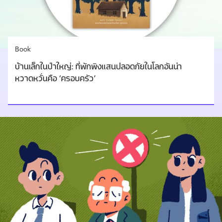
Book
บ้านเล็กในป่าใหญ่: ที่พักพิงแสนปลอดภัยในโลกอันน่า
หวาดหวั่นคือ ‘ครอบครัว’