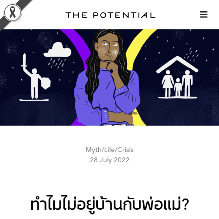
Skip
to
content
Myth/Life/Crisis
28 July 2022
ทำไมไม่อยู่บ้านกับพ่อแม่?