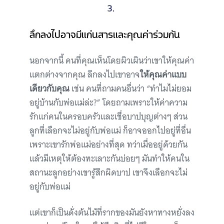
3.
ลึกลงไปอาจมีแก่นสารและคุณค่าร่วมกัน
นอกจากนี้ คนที่คุณเห็นโดยผิวเผินว่าเขาให้คุณค่า
แตกต่างจากคุณ ลึกลงไปเขาอาจ
ให้คุณค่าแบบ
เดียวกับคุณ
เช่น คนที่ถามคนอื่นว่า “ทำไมไม่ยอม
อยู่บ้านกับพ่อแม่ล่ะ?” โดยถามเพราะให้ค่าความ
รักแก่คนในครอบครัวและเชื่อบาปบุญต่างๆ ส่วน
ลูกที่เลือกจะไม่อยู่กับพ่อแม่ ก็อาจออกไปอยู่ที่อื่น
เพราะเขารักพ่อแม่อย่างที่สุด ทว่าเมื่ออยู่ด้วยกัน
แล้วมีเหตุให้ต้องทะเลาะกันบ่อยๆ มันทำให้คนใน
สถานะลูกอย่างเขารู้สึกผิดบาป เขาจึงเลือกจะไม่
อยู่กับพ่อแม่
แต่เขาก็เป็นดั่งต้นไม้ที่รากของมันยังหาทางหยั่งลง