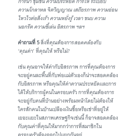
การนำ ชุมชน ความประหยัด การให้ ระเบียบ
ความโกลาหล จิตวิญญาณ เสถียรภาพ ความอ่อน
ไหวไวต่อสิ่งเร้า ความหยั่งรู้ เวลา ขนบ ความ
นอกรีต ความขี้เล่น อิสรภาพ ฯลฯ
คำถามที่ 5
สิ่งที่คุณต้องการ
สอดคล้อง
กับ
‘คุณค่า’ ที่คุณให้ หรือไม่?
เช่น คุณอาจให้ค่ากับอิสรภาพ การที่คุณต้องการ
จะอยู่คนละพื้นที่กับพ่อแม่ตัวเองก็น่าจะสอดคล้อง
กับอิสรภาพ หรือคุณให้ค่าความประหยัดและการ
ได้ให้บริการผู้คนในครอบครัว การที่คุณต้องการ
จะอยู่กับคนที่บ้านอย่างพร้อมหน้าโดยไม่ต้องให้
ใครสักคนในบ้านเปลืองเงินซื้อหรือเช่าที่อยู่ให้
เยอะแยะในสภาพเศรษฐกิจเช่นนี้ ก็อาจสอดคล้อง
กับคุณค่าที่คุณให้มากกว่าการที่สมาชิกใน
ครอบครัวต้องออกไปแยกกันอยู่