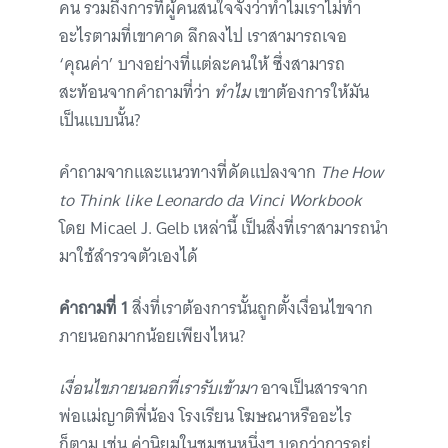
คน รวมถึงการที่ผู้คนสนใจจังว่าทำไมเราไม่ทำ
อะไรตามที่เขาคาด ลึกลงไป เราสามารถเจอ
‘คุณค่า’ บางอย่างที่แต่ละคนให้ ซึ่งสามารถ
สะท้อนจากคำถามที่ว่า
ทำไม
เขาต้องการให้มัน
เป็นแบบนั้น?
คำถามจากและแนวทางที่ดัดแปลงจาก
The How
to Think like Leonardo da Vinci Workbook
โดย Micael J. Gelb เหล่านี้ เป็นสิ่งที่เราสามารถนำ
มาใช้สำรวจตัวเองได้
คำถามที่ 1
สิ่งที่เราต้องการนั้นถูกตั้งเงื่อนไขจาก
ภายนอกมากน้อยเพียงไหน?
เงื่อนไขภายนอกที่เรารับเข้ามา
อาจเป็นสารจาก
พ่อแม่ญาติพี่น้อง โรงเรียน โฆษณาหรืออะไร
ก็ตาม เช่น ค่านิยมในชุมชนหนึ่งๆ บอกว่าการอยู่