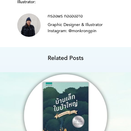
Illustrator:
กรองพร ทององอาจ
Graphic Designer & Illustrator
Instagram: @monkrongpin
Related Posts