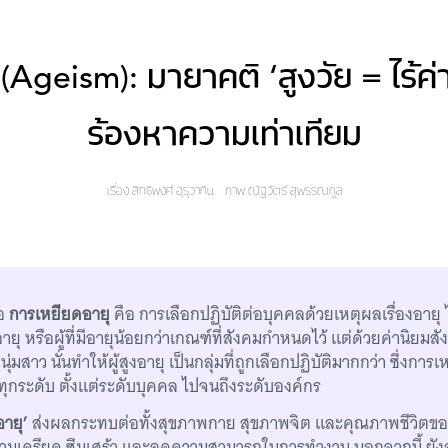
(Ageism): มายาคติ ‘สูงวัย = ไร้ค่า
ร้องหาความเท่าเทียม
เรื่อง
สิทธิพงศ์ อุรุวาทิน
ภาพ
ณัฐวัตร์ สุพรรณกูล
ือ
การเหยียดอายุ
คือ การเลือกปฏิบัติต่อบุคคลด้วยเหตุผลเรื่องอายุ 
อายุ หรือผู้ที่มีอายุน้อยกว่าเกณฑ์ที่สังคมกำหนดไว้ แต่ด้วยค่านิยมสัง
ุ่มสาว นั่นทำให้ผู้สูงอายุ เป็นกลุ่มที่ถูกเลือกปฏิบัติมากกว่า ซึ่งก
ในทุกระดับ ตั้งแต่ระดับบุคคล ไปจนถึงระดับองค์กร
ายุ’
ส่งผลกระทบต่อทั้งสุขภาพกาย สุขภาพจิต และคุณภาพชีวิตของ
วามเครียด ซึมเศร้า และลดความสามารถในการทำงาน นอกจากนี้ ยั