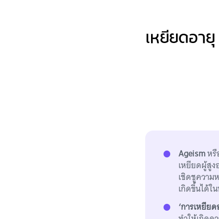
เหยียดอายุ 
Ageism
หร
เหยียดผู้สูง
เชิดชูความหน
เกิดขึ้นได้
‘การเหยียดอ
ทำให้เกิดค