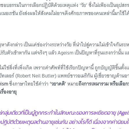
อบธรรมในการเลือกปฏิบัติด้วยเหตุแห่ง ‘วัย’ ซึ่งไม่เพียงเป็นอุปส
เจเนอเรชัน ยังส่งผลให้สังคมไม่อาจดึงศักยภาพของคนเหล่านี้มาใช้ได้อ
ดังกล่าว เป็นแค่ช่องว่างระหว่างวัย ที่นำไปสู่ความไม่เข้าใจกันระห
ับตัวเข้าหากัน แต่จริงๆ แล้ว Ageism เป็นปัญหาที่รุนแรงกว่านั้น แ
ช่สิ่งที่เพิ่งเกิด เพราะคำศัพท์ที่ใช้เรียกปัญหานี้ ถูกบัญญัติขึ้นตั้งแต
ล บัทเลอร์ (Robert Neil Butler) แพทย์ชาวอเมริกัน ผู้เชี่ยวชาญด้านอา
eism
ซึ่งภาษาไทยใช้คำว่า
‘วยาคติ’
หมาย
ถึงการเหมารวม หรือเลือกปฏิ
รื่องอายุ
่ใช่กลุ่มเดียวที่เป็นผู้ถูกกระทำในลักษณะของการเหยียดอายุ
(Agei
กปฏิบัติด้วยเหตุผลด้านอายุเช่นกัน
อย่างไรก็ดี เนื่องจากค่านิยมใ