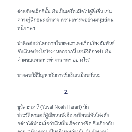
สำหรับอเล็กซีนั้น เงินเป็นเครื่องมือไปสู่สิ่งอื่น เช่น
ความรู้สึกชนะ อำนาจ ความเคารพอย่างมนุษย์คน
หนึ่ง ฯลฯ
น่าคิดต่อว่าโลกภายในของเราเองเชื่อมโยงสัมพันธ์
กับเงินอย่างไรบ้าง? นอกจากนี้ เรามีวิถีการรับเงิน
ค่าตอบแทนการทำงาน ฯลฯ อย่างไร?
บางคนก็มีปัญหากับการรับเงินเหมือนกันนะ
2.
ยูวัล ฮารารี (Yuval Noah Harari) นัก
ประวัติศาสตร์ผู้เขียนหนังสือเซเปียนส์อันโด่งดัง
กล่าวได้น่าสนใจว่าเงินเป็นเรื่องทางจิต ซึ่งเกี่ยวกับ
การ ‘สร้างความเป็นจริงระหว่างกัน อันดำรงอยู่