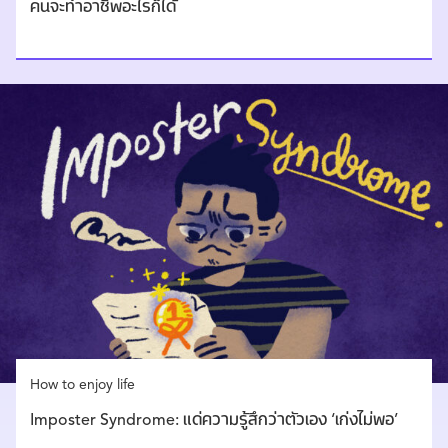
คนจะทำอาชีพอะไรก็ได้
How to enjoy life
Imposter Syndrome: แด่ความรู้สึกว่าตัวเอง ‘เก่งไม่พอ’