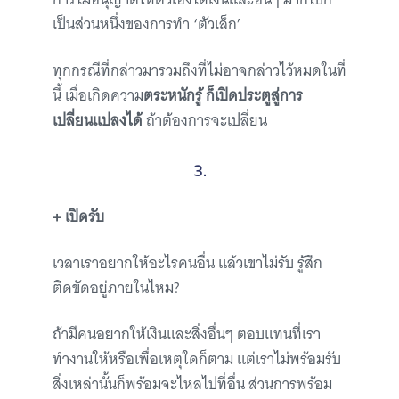
เป็นส่วนหนึ่งของการทำ ‘ตัวเล็ก’
ทุกกรณีที่กล่าวมารวมถึงที่ไม่อาจกล่าวไว้หมดในที่
นี้ เมื่อเกิดความ
ตระหนักรู้
ก็เปิดประตูสู่การ
เปลี่ยนแปลงได้
ถ้าต้องการจะเปลี่ยน
3.
+
เปิดรับ
เวลาเราอยากให้อะไรคนอื่น แล้วเขาไม่รับ รู้สึก
ติดขัดอยู่ภายในไหม?
ถ้ามีคนอยากให้เงินและสิ่งอื่นๆ ตอบแทนที่เรา
ทำงานให้หรือเพื่อเหตุใดก็ตาม แต่เราไม่พร้อมรับ
สิ่งเหล่านั้นก็พร้อมจะไหลไปที่อื่น ส่วนการพร้อม