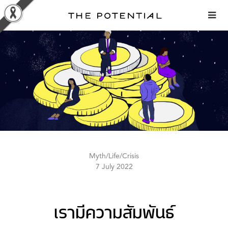
Skip
to
content
Myth/Life/Crisis
7 July 2022
เรามีความสัมพันธ์