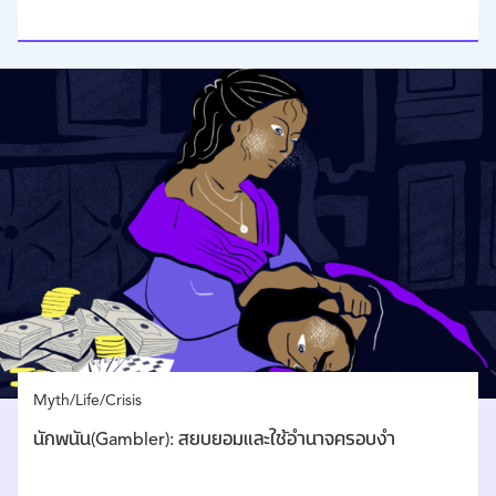
Myth/Life/Crisis
นักพนัน(Gambler): สยบยอมและใช้อำนาจครอบงำ