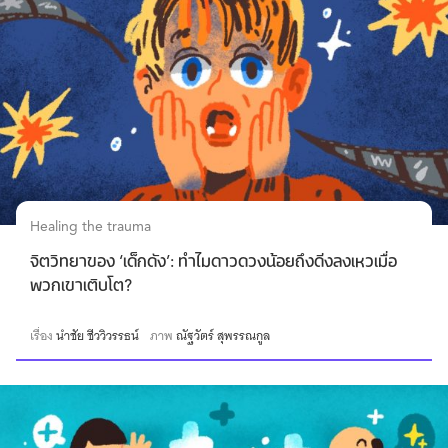
Healing the trauma
จิตวิทยาของ ‘เด็กดัง’: ทำไมดาวดวงน้อยถึงดิ่งลงเหวเมื่อ
พวกเขาเติบโต?
เรื่อง
นำชัย ชีววิวรรธน์
ภาพ
ณัฐวัตร์ สุพรรณกูล