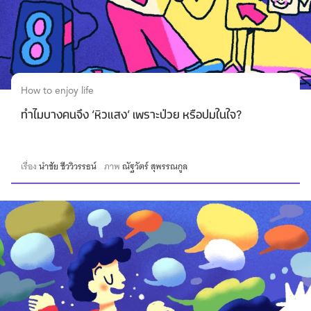
How to enjoy life
ทำไมบางคนจึง ‘หิวแสง’ เพราะป่วย หรือปมในใจ?
เรื่อง
นำชัย ชีววิวรรธน์
ภาพ
ณัฐวัตร์ สุพรรณกูล