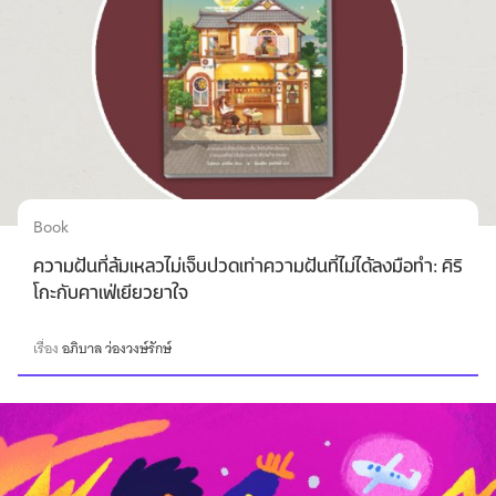
Book
ความฝันที่ล้มเหลวไม่เจ็บปวดเท่าความฝันที่ไม่ได้ลงมือทำ: คิริ
โกะกับคาเฟ่เยียวยาใจ
เรื่อง
อภิบาล ว่องวงษ์รักษ์