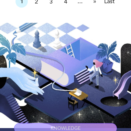
»
1
...
Last
2
3
4
KNOWLEDGE