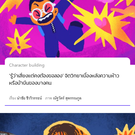
Character building
‘รู้ว่าเสี่ยงแต่คงต้องขอลอง’ จิตวิทยาเบื้องหลังความห้าว
หรือบ้าบิ่นของบางคน
เรื่อง
นำชัย ชีววิวรรธน์
ภาพ
ณัฐวัตร์ สุพรรณกูล