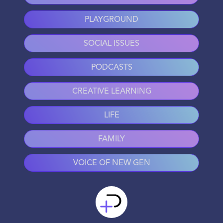
PLAYGROUND
SOCIAL ISSUES
PODCASTS
CREATIVE LEARNING
LIFE
FAMILY
VOICE OF NEW GEN