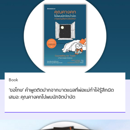
Book
‘ขอโทษ’ คำพูดติดปากจากบาดแผลที่พ่อแม่ทำให้รู้สึกผิด
เสมอ: คุณคางคกไปพบนักจิตบำบัด