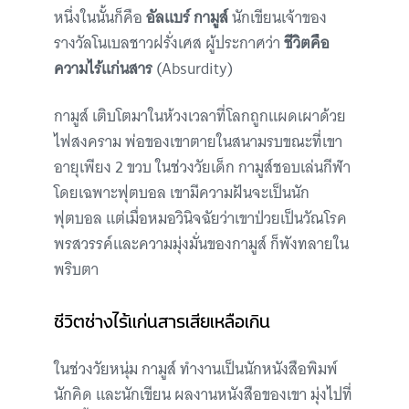
หนึ่งในนั้นก็คือ
อัลแบร์ กามูส์
นักเขียนเจ้าของ
รางวัลโนเบลชาวฝรั่งเศส ผู้ประกาศว่า
ชีวิตคือ
ความไร้แก่นสาร
(Absurdity)
กามูส์ เติบโตมาในห้วงเวลาที่โลกถูกแผดเผาด้วย
ไฟสงคราม พ่อของเขาตายในสนามรบขณะที่เขา
อายุเพียง 2 ขวบ ในช่วงวัยเด็ก กามูส์ชอบเล่นกีฬา
โดยเฉพาะฟุตบอล เขามีความฝันจะเป็นนัก
ฟุตบอล แต่เมื่อหมอวินิจฉัยว่าเขาป่วยเป็นวัณโรค
พรสวรรค์และความมุ่งมั่นของกามูส์ ก็พังทลายใน
พริบตา
ชีวิตช่างไร้แก่นสารเสียเหลือเกิน
ในช่วงวัยหนุ่ม กามูส์ ทำงานเป็นนักหนังสือพิมพ์
นักคิด และนักเขียน ผลงานหนังสือของเขา มุ่งไปที่