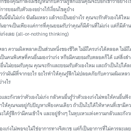
คนรักของคุณกำลังเผชิญหน้ากับความรู้สึกแย่นี้คุณจะบอกเขาว่าอย่าง
การยอมรับตัวเองอย่างไร้เงื่อนไขดูบ้าง
วันนี้ฉันไม่เก่ง ฉันล้มเหลว แล้วจะเป็นอย่างไร คุณจะรักตัวเองได้ไห
นอาจเป็นเพียงแค่การที่คุณยอมรับว่าคุณก็มีด้านที่ไม่เก่ง แต่ก็มีด้านที
ม่เก่งเลย (all-or-nothing thinking)
ลว ความผิดพลาดเป็นส่วนหนึ่งของชีวิต ไม่มีใครเก่งได้ตลอด ไม่ม
งเป็นคนพิเศษที่คนอื่นมองว่าเก่ง หรือมีคนยอมรับตลอดก็ได้ แต่สิ
ี้คนอื่นไม่ยอมรับคุณ คุณจะรักและยอมรับตัวเองไหม และถ้าเป็นไปไ
ว่ามันมีที่จากอะไร อะไรทำให้คุณรู้สึกไม่ปลอดภัยกับความล้มเหลว
ย่างไร
ัวและกังวลว่าตัวเองไม่เก่ง กลัวคนอื่นรู้ว่าตัวเองเก่งไม่พอให้คนอื่นฟั
้คุณจมอยู่กับปัญหาเพียงคนเดียว ถ้าเป็นไปได้ให้หาคนที่เขามีคว
ได้รู้สึกว่ามีคนเข้าใจ และอยู่ข้างๆ ในหุบเหวแห่งความกลัวและกังว
ัวเองเก่งไม่พอจะไม่ใช่อาการทางจิตเวช แต่ก็เป็นอาการที่ไม่ควรละเ