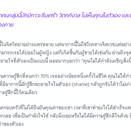
คนกลุ่มนี้มักมีภาวะซึมเศร้า วิตกกังวล ไม่เห็นคุณในตัวเอง และ
่างกาย
นี้ในจิตวิทยาอย่างแพร่หลาย แต่อาการนี้ไม่ใช่โรคทางจิตเวชแต่อย่า
ารถเจอได้บ่อยในผู้หญิง แต่ก็เกิดขึ้นกับผู้ชายได้เช่นกัน อ่านถึงจุด
ละอายใจที่ตัวเองเป็นแบบนี้ ผมอยากบอกว่า “คุณไม่ได้กำลังเผชิญสิ่งน
ป็นความรู้สึกที่คนกว่า 70% เจออย่างน้อยหนึ่งครั้งในชีวิต คุณไม่ได้กำ
ี่มีอาการนี้มักรู้สึกละอายใจในตัวเอง (shame) กลัวถูกจับได้ว่าไม่เก่ง
มรู้สึกนี้ไว้คนเดียว
่ในครอบครัวที่ไม่ได้ยืนยันคุณค่าของเขา เวลาที่เขาทำอะไรได้สำเร็จแ
ากเลย เพื่อเป็นกำลังใจให้ กลับนิ่งเฉยหรือไม่ได้มีความรู้สึกดีใจด้วย
ณค่าของตัวเอง