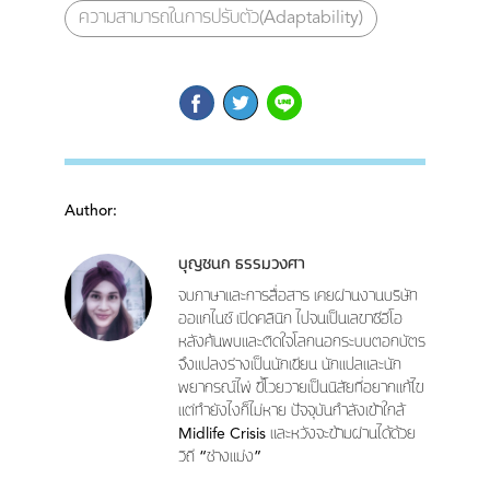
ความสามารถในการปรับตัว(Adaptability)
Author:
บุญชนก ธรรมวงศา
จบภาษาและการสื่อสาร เคยผ่านงานบริษัท
ออแกไนซ์ เปิดคลินิก ไปจนเป็นเลขาซีอีโอ
หลังค้นพบและติดใจโลกนอกระบบตอกบัตร
จึงแปลงร่างเป็นนักเขียน นักแปลและนัก
พยากรณ์ไพ่ ขี้โวยวายเป็นนิสัยที่อยากแก้ไข
แต่ทำยังไงก็ไม่หาย ปัจจุบันกำลังเข้าใกล้
Midlife Crisis และหวังจะข้ามผ่านได้ด้วย
วิถี “ช่างแม่ง”