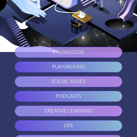
KNOWLEDGE
PLAYGROUND
SOCIAL ISSUES
PODCASTS
CREATIVE LEARNING
LIFE