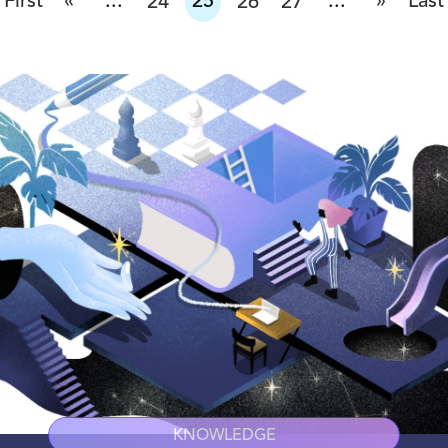
«
»
First
...
25
...
Last
24
26
27
KNOWLEDGE