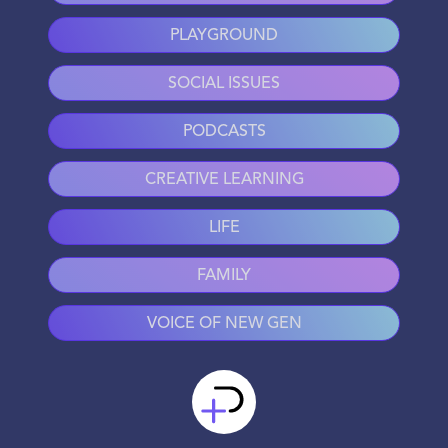
PLAYGROUND
SOCIAL ISSUES
PODCASTS
CREATIVE LEARNING
LIFE
FAMILY
VOICE OF NEW GEN