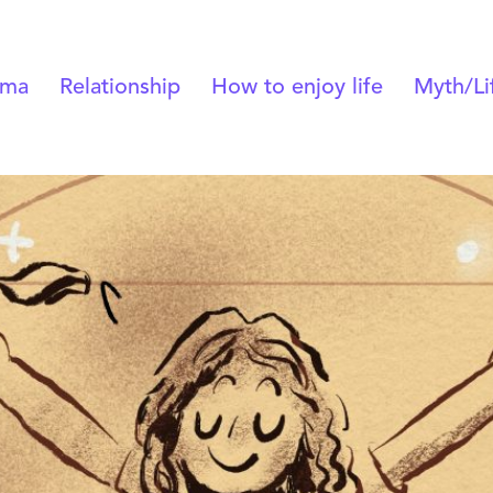
uma
Relationship
How to enjoy life
Myth/Lif