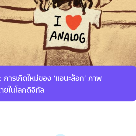
‘L A S E R’ ค
ที่ทำงาน