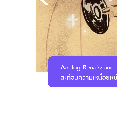
หม่ของ ‘แอนะล็อก’ ภาพ
จิทัล