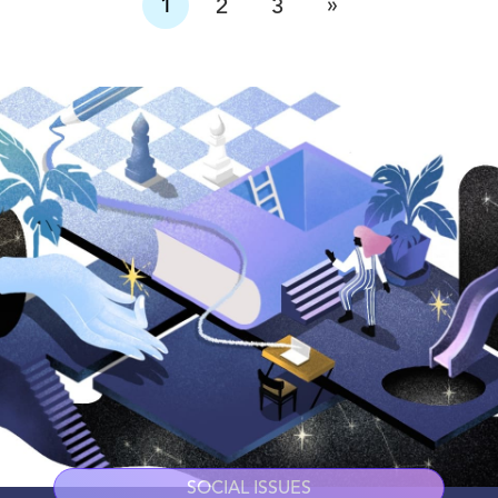
»
1
2
3
SOCIAL ISSUES