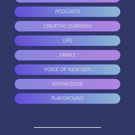
PODCASTS
CREATIVE LEARNING
LIFE
FAMILY
VOICE OF NEW GEN
KNOWLEDGE
PLAYGROUND