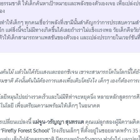
ับธรรมชาติ ให้เด็กค้นหาเป้าหมายและพลังของตัวเองเจอ เพื่อเปล่
อง
ให้เด็กๆ ทุกคนเชื่อว่าพลังที่เขามีนั้นสําคัญกว่าการประสบความสําเ
ก แต่สิ่งนี้จะไม่มีทางเกิดขึ้นได้เลยถ้าเราไม่แข็งแรงพอ วัยเด็กคือวัยที
งตัวให้เด็กสามารถหาแพสชันของตัวเอง และเปล่งประกายในเวอร์ชันที่ด
็นต้นไม้ แล้วไม่ได้รับแสงและออกซิเจน เขาจะสามารถโตในโลกนี้ได้ยัง
มชาติ ดังนั้นต้นไม้ต้องการแสงเพื่อเติบโตยังไง เด็กๆ เองก็ต้องการเ
โลยีหมุนไปอย่างรวดเร็วและไม่มีทีท่าจะหยุดนิ่ง หลายหลักสูตรการศ
ทคโนโลยี เพื่อเตรียมความพร้อมให้เด็กๆ ในอนาคต
เปลี่ยนแปลงนี้
แม่จูน-วรัญญา สุนทรแต
คุณแม่ลูกสองผู้มีความคิดท
‘
Firefly Forest School’
โรงเรียนเล็กๆ ที่ตั้งอยู่ในซอยลาดพร้าว 35
บอุ่น เต็มไปด้วยธรรมชาติ มีสนามหญ้ากว้างขวาง ฟาร์มไก่ และบ่อน้ำท