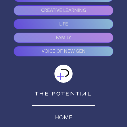
CREATIVE LEARNING
LIFE
FAMILY
VOICE OF NEW GEN
HOME