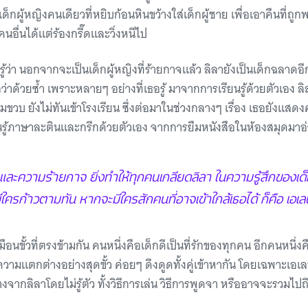
เด็กผู้หญิงคนเดียวที่หยิบก้อนหินขว้างใส่เด็กผู้ชาย เพื่อเอาคืนที่ถูก
คนอื่นได้แต่ร้องกรี๊ดและวิ่งหนีไป
รู้ว่า นอกจากจะเป็นเด็กผู้หญิงที่ร้ายกาจแล้ว ลิลายังเป็นเด็กฉลาดอี
่าด้วยซ้ำ เพราะหลายๆ อย่างที่เธอรู้ มาจากการเรียนรู้ด้วยตัวเอง 
มขวบ ยังไม่ทันเข้าโรงเรียน ซึ่งต่อมาในช่วงกลางๆ เรื่อง เธอยังแ
ยนรู้ภาษาละตินและกรีกด้วยตัวเอง จากการยืมหนังสือในห้องสมุดมาอ
ละความร้ายกาจ ยิ่งทำให้ทุกคนเกลียดลิลา ในความรู้สึกของเด็
ีใครก้าวตามทัน หากจะมีใครสักคนที่อาจเข้าใกล้เธอได้ ก็คือ เอเ
อนขั้วที่ตรงข้ามกัน คนหนึ่งคือเด็กดีเป็นที่รักของทุกคน อีกคนหนึ่งคื
ามแตกต่างอย่างสุดขั้ว ค่อยๆ ดึงดูดทั้งคู่เข้าหากัน โดยเฉพาะเอเ
จากลิลาโดยไม่รู้ตัว ทั้งวิธีการเล่น วิธีการพูดจา หรืออาจจะรวมไ