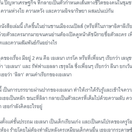
น ปัญหาเศรษฐกิจ ที่กลายเป็นตัวกำหนดเส้นทางชีวิตของคนในชุ
มรัก ความห่วงใย ความหวัง และความอิจฉาริษยา ผสมปนเปกัน
นังสือเล่มนี้ เกิดขึ้นในย่านชานเมืองเนเปิลส์ (หรือที่ในภาษาอิตาลีเรี
วยตัวละครมากมายจนคนอ่านต้องเปิดดูหน้าดัชนีรายชื่อตัวละคร เพื่
และความสัมพันธ์กันอย่างไร
ดของเรื่อง มีอยู่ 2 คน คือ เอเลนา เกรโค หรือที่เพื่อนๆ เรียกว่า เลนุชช
 ‘เอเลนา’ และ รัฟฟาแอลลา เชรุลโล ซึ่งเพื่อนๆ เรียกว่า ลีนา ยกเว้น
ียกเธอว่า ‘ลิลา’ ตามคำเรียกของเอเลนา
มนี้ เป็นการบรรยายผ่านปากของเอเลนา ทำให้เราได้รับรู้และเข้าใจควา
ธอเป็นหลัก ขณะที่ลิลา กลายเป็นตัวละครที่เต็มไปด้วยความลับ ค
่า เธอกำลังคิดอะไรอยู่
นตั้งแต่ชั้นประถม เอเลนา เป็นเด็กเรียนเก่ง และเป็นคนโปรดของครูโอล
สุดในห้อง ร้ายโดยไม่ต้องทำลับหลังครูเหมือนเด็กคนอื่น เธอเอากระดาษ