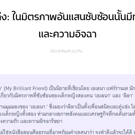
่ง: ในมิตรภาพอันแสนซับซ้อนนั้นมี
และความอิจฉา
เรื่อง
สิทธิพงศ์ อุรุวาทิน
ง’ (My Brilliant Friend) เป็นนิยายที่เขียนโดย เอเลนา แฟร์รานเต นั
าวเกี่ยวกับมิตรภาพที่ซับซ้อนของเด็กหญิงสองคน ‘เอเลนา’ และ ‘ลิลา’
่านมุมมองของ ‘เอเลนา ’ ซึ่งมองว่าลิลาเป็นทั้งเพื่อนสนิทและคู่แข่ง โ
งเด็กหญิงทั้งสอง ท่ามกลางสภาพสังคมและเศรษฐกิจที่กดดันรวมทั้ง
ั้งความรัก และความอิจฉาริษยา
้ ไม่ใช่หนังสือสอนศีลธรรมที่มาพร้อมคำเทศนาว่า จงทำดีแล้วจะได้ดี 