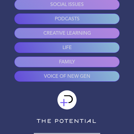
SOCIAL ISSUES
PODCASTS
CREATIVE LEARNING
LIFE
FAMILY
VOICE OF NEW GEN