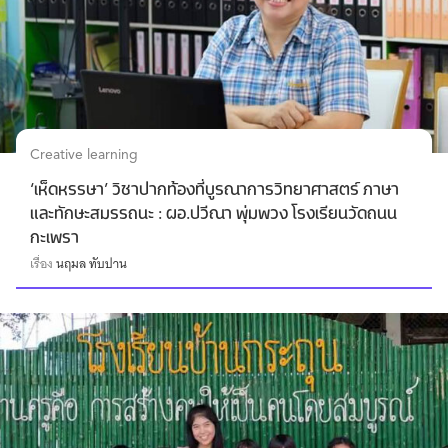
Creative learning
‘เห็ดหรรษา’ วิชาปากท้องที่บูรณาการวิทยาศาสตร์ ภาษา
และทักษะสมรรถนะ : ผอ.ปวีณา พุ่มพวง โรงเรียนวัดถนน
กะเพรา
เรื่อง
นฤมล ทับปาน