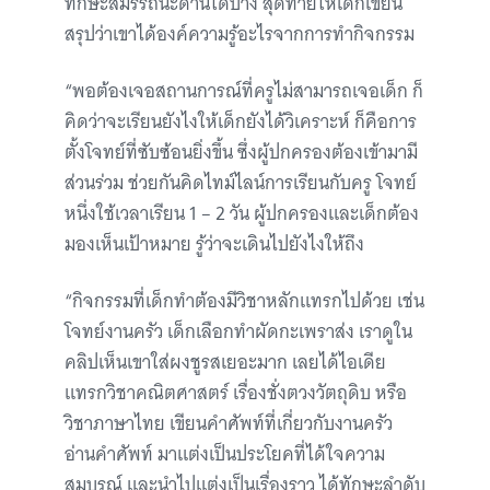
ทักษะสมรรถนะด้านใดบ้าง สุดท้ายให้เด็กเขียน
สรุปว่าเขาได้องค์ความรู้อะไรจากการทำกิจกรรม
“พอต้องเจอสถานการณ์ที่ครูไม่สามารถเจอเด็ก ก็
คิดว่าจะเรียนยังไงให้เด็กยังได้วิเคราะห์ ก็คือการ
ตั้งโจทย์ที่ซับซ้อนยิ่งขึ้น ซึ่งผู้ปกครองต้องเข้ามามี
ส่วนร่วม ช่วยกันคิดไทม์ไลน์การเรียนกับครู โจทย์
หนึ่งใช้เวลาเรียน 1 – 2 วัน ผู้ปกครองและเด็กต้อง
มองเห็นเป้าหมาย รู้ว่าจะเดินไปยังไงให้ถึง
“กิจกรรมที่เด็กทำต้องมีวิชาหลักแทรกไปด้วย เช่น
โจทย์งานครัว เด็กเลือกทำผัดกะเพราส่ง เราดูใน
คลิปเห็นเขาใส่ผงชูรสเยอะมาก เลยได้ไอเดีย
แทรกวิชาคณิตศาสตร์ เรื่องชั่งตวงวัตถุดิบ หรือ
วิชาภาษาไทย เขียนคำศัพท์ที่เกี่ยวกับงานครัว
อ่านคำศัพท์ มาแต่งเป็นประโยคที่ได้ใจความ
สมบูรณ์ และนำไปแต่งเป็นเรื่องราว ได้ทักษะลำดับ