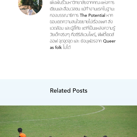
เพิ่งพ้นรั้วมหาวิทยาลัยจากคณะแห่งการ
เขียนและสื่อมวลชน แม้ทำงานแรกในฐานะ
กองบรรณาธิการ The Potential หาก
ขอบเขตความสนใจขยายไปเรื่องเพศ สิ่ง
แวดล้อม และผู้ลี้ภัย แต่ที่เป็นแหล่งความรู้
วัยเด็กจริงๆ คือซีรีส์แวมไพร์, ฟิฟตี้เชดส์
ออฟ จุดจุดจุด และ ยังมุฟอรจาก Queer
as folk ไม่ได้
Related Posts