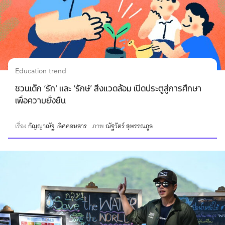
Education trend
ชวนเด็ก ‘รัก’ และ ‘รักษ์’ สิ่งแวดล้อม เปิดประตูสู่การศึกษา
เพื่อความยั่งยืน
เรื่อง
กัญญาณัฐ เลิศคอนสาร
ภาพ
ณัฐวัตร์ สุพรรณกูล