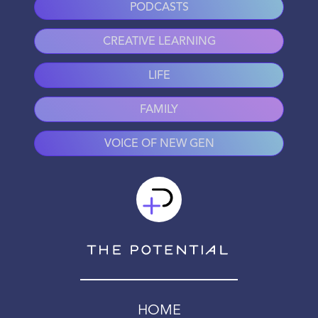
PODCASTS
CREATIVE LEARNING
LIFE
FAMILY
VOICE OF NEW GEN
HOME