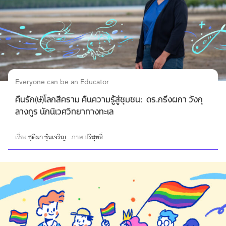
Everyone can be an Educator
คืนรัก(ษ์)โลกสีคราม คืนความรู้สู่ชุมชน: ดร.กริ่งผกา วังกุ
ลางกูร นักนิเวศวิทยาทางทะเล
เรื่อง
ชุติมา ซุ้นเจริญ
ภาพ
ปริสุทธิ์