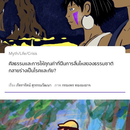
Myth/Life/Crisis
ศีลธรรมและการให้คุณค่าที่ฝืนการลื่นไหลของธรรมชาติ
กลายร่างเป็นโรคและภัย?
เรื่อง
ภัทรารัตน์ สุวรรณวัฒนา
ภาพ
กรองพร ทององอาจ