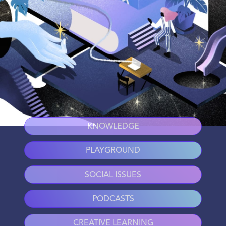
KNOWLEDGE
PLAYGROUND
SOCIAL ISSUES
PODCASTS
CREATIVE LEARNING