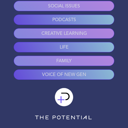
SOCIAL ISSUES
PODCASTS
CREATIVE LEARNING
LIFE
FAMILY
VOICE OF NEW GEN