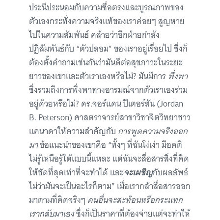
ประนีประนอมกับความซื่อตรงและบูรณภาพของ
ตัวเองกระทั่งความจริงแท้ของเราค่อยๆ สูญหาย
ไปในความสัมพันธ์ คล้ายว่าอีกฝ่ายกำลัง
ปฏิสัมพันธ์กับ “ตัวปลอม” ของเราอยู่เรื่อยไป ซึ่งก็
ต้องตั้งคำถามเช่นกันว่ามันดีต่อสุขภาวะในระยะ
ยาวของเขาและตัวเราเองหรือไม่? มันมีการ
พึ่งพา
ซึ่งรวมถึงการพึ่งพาทางอารมณ์จากตัวเราเองร่วม
อยู่ด้วยหรือไม่? ดร.จอร์แดน ปีเตอร์สัน (Jordan
B. Peterson) ศาสตราจารย์สาขาวิชาจิตวิทยาชาว
แคนาดาให้ความสำคัญกับ
การพูดความจริงออก
มา
ข้อแนะนำของเขาคือ “ทั้งๆ ที่ฉันโง่เง่า มีอคติ
ไม่รู้เหนือรู้ใต้แบบนี้แหละ แต่ฉันจะสื่อสารสิ่งที่คิด
ให้ชัดที่สุดเท่าที่จะทำได้ และ
จะเผชิญ
กับผลลัพธ์
ไม่ว่ามันจะเป็นอะไรก็ตาม” เมื่อเรากล้าสื่อสารออก
มาตามที่คิดจริงๆ
คนอื่นจะสะท้อนหรือกระแทก
เรากลับมาเอง
ซึ่งก็เป็นราคาที่ต้องจ่ายแต่จะทำให้