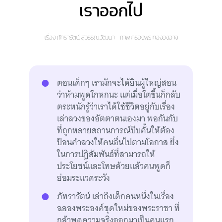
เราออกไป
เรื่อง
ภัทรารัตน์ สุวรรณวัฒนา
ภาพ
กรองพร ทององอาจ
ตอนเด็กๆ เรามักจะได้ยินผู้ใหญ่สอน
ว่าห้ามพูดโกหกนะ แต่เมื่อโตขึ้นก็กลับ
ตระหนักรู้ว่าเราได้ใช้ชีวิตอยู่กับเรื่อง
เล่าลวงของอัตตาตนเองมา พอกันกับ
ที่ถูกหลายสถานการณ์บีบคั้นให้ต้อง
ป้อนคำลวงให้คนอื่นไปตามโอกาส ยิ่ง
ในการปฏิสัมพันธ์ที่สามารถให้
ประโยชน์และโทษด้วยแล้วคนพูดก็
ย่อมระแวดระวัง
ภัทรารัตน์ เล่าถึงเด็กคนหนึ่งในเรื่อง
ฉลองพระองค์ชุดใหม่ของพระราชา ที่
กล้าพูดความจริงออกมาเป็นคนแรก