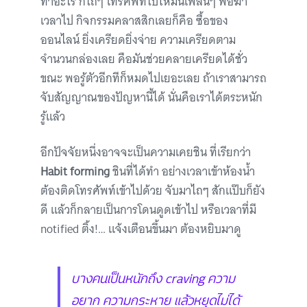
ทำอะไร ก็ไถๆ โทรศัพท์ไปให้มันเพลินๆ พอฆ่า
เวลาไป กิจกรรมคลาสสิกเลยก็คือ ซื้อของ
ออนไลน์ ยิ่งเครียดยิ่งจ่าย ความเครียดตาม
จำนวนกล่องเลย คือมันช่วยคลายเครียดได้ชั่ว
ขณะ พอรู้ตัวอีกทีก็หมดไปเยอะเลย ถ้าเราสามารถ
จับสัญญาณของปัญหานี้ได้ นั่นคือเราได้ตระหนัก
รู้แล้ว
อีกปัจจัยหนึ่งอาจจะเป็นความเคยชิน ที่เรียกว่า
Habit forming
ชินที่ได้ทำ อย่างเวลาเข้าห้องน้ำ
ต้องติดโทรศัพท์เข้าไปด้วย จับมาไถๆ สักแป๊บก็ยัง
ดี แล้วก็กลายเป็นการโดนดูดเข้าไป หรือเวลาที่มี
notified ติ้ง!… แจ้งเตือนขึ้นมา ต้องหยิบมาดู
บางคนเป็นหนักถึง craving ความ
อยาก ความกระหาย แล้วหยุดไม่ได้