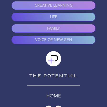
CREATIVE LEARNING
LIFE
FAMILY
VOICE OF NEW GEN
HOME