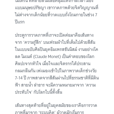
โมเดิร์น ที่คล้ายสวมเสื้อคลุมแห่งกาลเวลา มอง
แบบมนุษยปรัชญา เขาวาดภาพด้วยจิตวิญญาณที่
ไม่ต่างจากเด็กน้อยที่วาดแบบถั่งโถมกายในช่วง 7
ปีแรก
ประตูการวาดภาพที่เราจะเปิดต่อมาคือเส้นทาง
จาก ‘ความรู้สึก’ บนเฟรมผ้าใบที่เต็มไปด้วยสีสัน
ในแบบฉบับศิลปินยุคอิมเพรสชันนิสม์ งานอย่างโค
ลด โมเนต์ (Claude Monet) เป็นคำตอบของโลก
ศิลปะจากหัวใจ เมื่อใจและจิตรกรได้ประสาน
กลมกลืนกัน เพ่งมองเข้าไปในภาพวาดเด็กช่วงวัย
7-14 ปี ภาพสาดจากสีสันผ่านไปที่ธรรมชาติที่มีดิน
ฟ้า สายน้ำ ลำธาร จะมีความหมายมาจาก ‘ความ
ประทับใจ’ กับโลกใบนี้ทั้งสิ้น
เส้นทางสุดท้ายที่อยู่ในยุคสมัยของเราคือการวาด
ภาพที่มาจาก ‘ระบบคิด’ ผู้วาดมักเริ่มการ