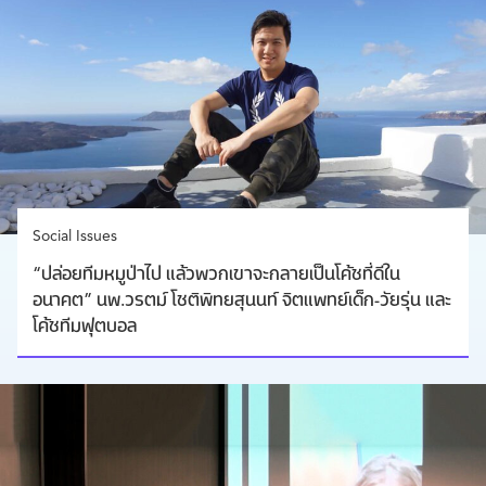
Social Issues
“ปล่อยทีมหมูป่าไป แล้วพวกเขาจะกลายเป็นโค้ชที่ดีใน
อนาคต” นพ.วรตม์ โชติพิทยสุนนท์ จิตแพทย์เด็ก-วัยรุ่น และ
โค้ชทีมฟุตบอล