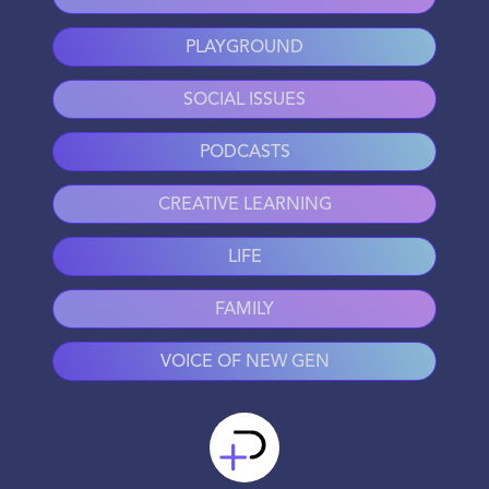
PLAYGROUND
SOCIAL ISSUES
PODCASTS
CREATIVE LEARNING
LIFE
FAMILY
VOICE OF NEW GEN