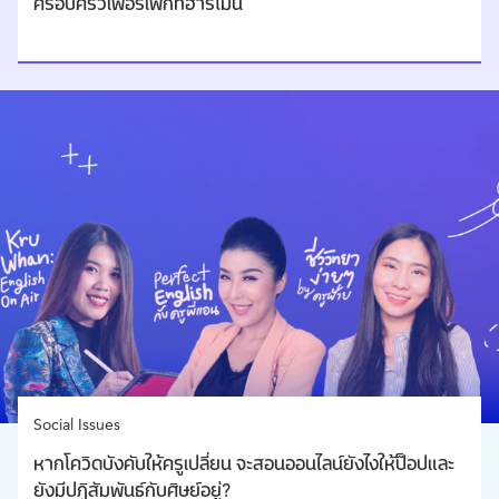
ครอบครัวเพอร์เฟกท์ฮาร์โมนี
Social Issues
หากโควิดบังคับให้ครูเปลี่ยน จะสอนออนไลน์ยังไงให้ป็อปและ
ยังมีปฏิสัมพันธ์กับศิษย์อยู่?