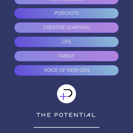
PODCASTS
CREATIVE LEARNING
LIFE
FAMILY
VOICE OF NEW GEN