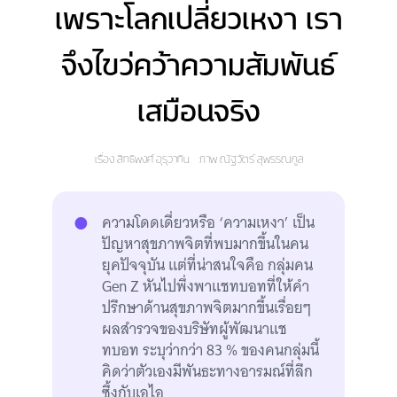
เพราะโลกเปลี่ยวเหงา เรา
จึงไขว่คว้าความสัมพันธ์
เสมือนจริง
เรื่อง
สิทธิพงศ์ อุรุวาทิน
ภาพ
ณัฐวัตร์ สุพรรณกูล
ความโดดเดี่ยวหรือ ‘ความเหงา’ เป็น
ปัญหาสุขภาพจิตที่พบมากขึ้นในคน
ยุคปัจจุบัน แต่ที่น่าสนใจคือ กลุ่มคน
Gen Z หันไปพึ่งพาแชทบอทที่ให้คำ
ปรึกษาด้านสุขภาพจิตมากขึ้นเรื่อยๆ
ผลสำรวจของบริษัทผู้พัฒนาแช
ทบอท ระบุว่ากว่า 83 % ของคนกลุ่มนี้
คิดว่าตัวเองมีพันธะทางอารมณ์ที่ลึก
ซึ้งกับเอไอ