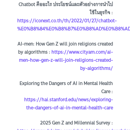
Chatbot คืออะไร ประโยชน์และตัวอย่างการนำไป
ใช้ในธุรกิจ :
https://iconext.co.th/th/2022/01/27/chatbot-
%E0%B8%84%E0%B8%B7%E0%B8%AD%E0%B8%AD
AI-men: How Gen Z will join religions created
by algorithms :
https://www.cityam.com/ai-
men-how-gen-z-will-join-religions-created-
by-algorithms/
Exploring the Dangers of AI in Mental Health
Care :
https://hai.stanford.edu/news/exploring-
the-dangers-of-ai-in-mental-health-care
2025 Gen Z and Millennial Survey :