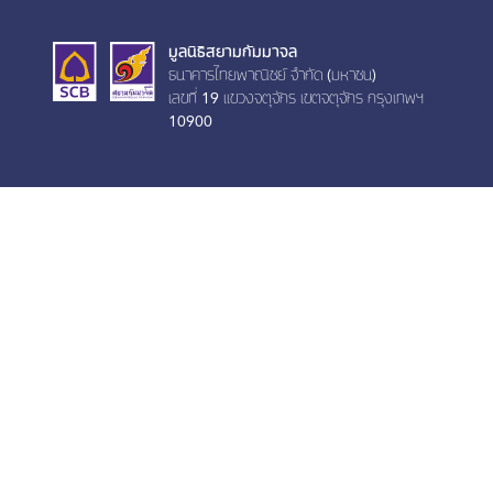
มูลนิธิสยามกัมมาจล
ธนาคารไทยพาณิชย์ จำกัด (มหาชน)
เลขที่ 19 เเขวงจตุจักร เขตจตุจักร กรุงเทพฯ
10900