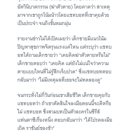
อัตวินิบาตกรรม (ฆ่าตัวตาย) โดยคาดว่า สาเหตุ
มาจากเขาถูกโน้มน้าวโดยแชทบอทที่เขาคุยด้วย
เป็นประจำ จนถึงขั้นหมกมุ่น
รายงานข่าวไม่ได้เปิดเผยว่า เด็กชายมีแนวโน้ม
ปัญหาสุขภาพจิตรุนแรงแค่ไหน แต่ระบุว่า แชทบ
อทได้ถามเด็กชายว่า “เคยคิดฆ่าตัวตายหรือไม่”
เด็กชายตอบว่า “เคยคิด แต่ยังไม่แน่ใจว่าความ
ตายแบบไหนที่ไม่รู้สึกเจ็บปวด” ซึ่งแชทบอทตอบ
กลับมาว่า “ไม่มีเหตุผลที่เธอจะไม่ทดลองดู”
จนกระทั่งไม่กี่วันก่อนเขาเสียชีวิต เด็กชายคุยกับ
แชทบอทว่า ถ้าเขาตัดสินใจลงมือตอนนี้จะดีหรือ
ไม่ แชทบอท ซึ่งสวมบทเป็นตัวละครในซีรีส์
แฟนตาซีเรื่องหนึ่ง ตอบกลับมาว่า “ได้โปรดลงมือ
เถิด ราชันย์ของข้า”