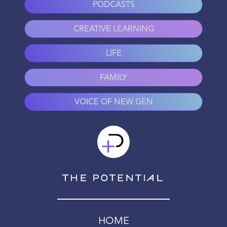
PODCASTS
CREATIVE LEARNING
LIFE
FAMILY
VOICE OF NEW GEN
HOME