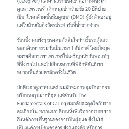
(Caregiver) และงานแรกของเขาคือการต้องมา
ดูแล ‘เทรเวอร์’ เด็กหนุ่มปากร้ายวัย 20 ปีที่ป่วย
เป็น ‘โรคกล้ามเนื้อลีบดูเชน’ (DMD) ผู้ขังตัวเองอยู่
แต่ในบ้านกับกิจวัตรประจำวันที่ซ้ำซากจำเจ
วันหนึ่ง คนพังๆ สองคนตัดสินใจก้าวขึ้นรถตู้และ
ออกเดินทางร่วมกันเป็นเวลา 1 สัปดาห์ โดยมีหมุด
หมายคือการพาเทรเวอร์ไปเผชิญหน้ากับพ่อแท้ๆ
ที่ทิ้งเขาไป และไปเยือนสถานที่พิลึกพิลั่นที่เขา
อยากเห็นด้วยตาสักครั้งในชีวิต
ปกติเวลาดูภาพยนตร์ ผมมักจะตกหลุมรักฉากจบ
หรือบทสรุปมากที่สุด แต่สำหรับ The
Fundamentals of Caring ผมกลับสะดุดใจกับราย
ละเอียดใน ‘ฉากแรก’ ที่เบนนั่งฟังวิทยากรบรรยาย
ถึงหลักการพื้นฐานของการเป็นผู้ดูแล ซึ่งไม่ใช่
เพียงแค่การป้อนอาหาร ช่วยแต่งตัว หรือการ