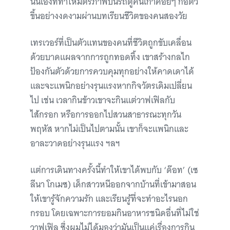
นั่นเองที่ทำให้มิตรภาพบนรถตู้คันเก่าค่อยๆ ก่อตัว
ขึ้นอย่างงดงามผ่านบทเรียนชีวิตของคนสองวัย
เทรเวอร์ที่เป็นตัวแทนของคนที่ชีวิตถูกขับเคลื่อน
ด้วยบาดแผลจากการถูกทอดทิ้ง เขาสร้างกลไก
ป้องกันตัวด้วยการควบคุมทุกอย่างให้คาดเดาได้
และจะแพนิกอย่างรุนแรงหากกิจวัตรเดิมเปลี่ยน
ไป เช่น เวลากินข้าวเขาจะกินแต่วาฟเฟิลกับ
ไส้กรอก หรือการออกไปสวนสาธารณะทุกวัน
พฤหัส หากไม่เป็นไปตามนั้น เขาก็จะแพนิกและ
อาละวาดอย่างรุนแรง ฯลฯ
แต่การเดินทางครั้งนี้ทำให้เขาได้พบกับ ‘ด๊อท’ (เซ
ลีนา โกเมซ) เด็กสาวหนีออกจากบ้านที่เข้ามาสอน
ให้เขารู้จักความรัก และเรียนรู้ที่จะทำอะไรนอก
กรอบ โดยเฉพาะการยอมกินอาหารชนิดอื่นที่ไม่ใช่
วาฟเฟิล ซึ่งผมไม่ได้มองว่ามันเป็นแค่เรื่องการกิน