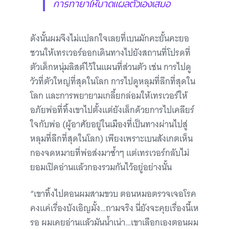
การทายาให้บาดแผลตัวเองเสมอ
ดังนั้นผมจึงไม่แปลกใจเลยที่เบนมักคะยั้นคะยอ
ชวนให้เทรเวอร์ออกเดินทางไปยังสถานที่โปรดที่
ตัวเด็กหนุ่มลิสต์ไว้ในแผนที่ส่วนตัว เช่น การไปดู
วัวที่ตัวใหญ่ที่สุดในโลก การไปดูหลุมที่ลึกที่สุดใน
โลก และการพยายามเกลี้ยกล่อมให้เทรเวอร์ให้
อภัยพ่อที่ทิ้งเขาไปตั้งแต่ยังเล็กด้วยการไปเคลียร์
ใจกับพ่อ (ผู้อาศัยอยู่ในเมืองที่เป็นทางผ่านไปสู่
หลุมที่ลึกที่สุดในโลก) เพียงเพราะเบนสังเกตเห็น
กองจดหมายที่พ่อส่งมาซ้ำๆ แต่เทรเวอร์กลับไม่
ยอมเปิดอ่านแล้วกองรวมกันไว้อยู่อย่างนั้น
“เขาทิ้งไปตอนผมสามขวบ ตอนหมอตรวจเจอโรค
คงแค่เรื่องบังเอิญมั้ง…ถามจริง นี่ยังจะคุยเรื่องนี้เห
รอ ผมเคยอ่านแล้วมันน้ำเน่า…เขาเลือกเองตอนผม