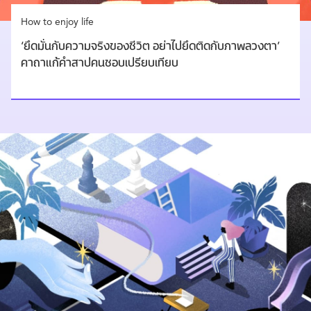
How to enjoy life
‘ยึดมั่นกับความจริงของชีวิต อย่าไปยึดติดกับภาพลวงตา’
คาถาแก้คำสาปคนชอบเปรียบเทียบ