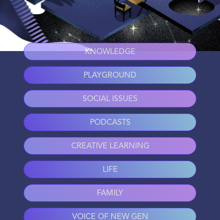
KNOWLEDGE
PLAYGROUND
SOCIAL ISSUES
PODCASTS
CREATIVE LEARNING
LIFE
FAMILY
VOICE OF NEW GEN