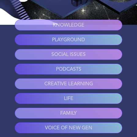
KNOWLEDGE
PLAYGROUND
SOCIAL ISSUES
PODCASTS
CREATIVE LEARNING
LIFE
FAMILY
VOICE OF NEW GEN