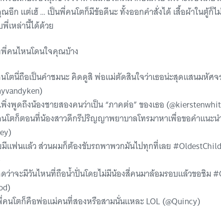
ุณอีก แต่เฮ้ … เป็นพี่คนโตก็มีข้อดีนะ ทั้งออกคำสั่งได้ เสื้อผ้าในตู้ก็
พี่เหล่านี้ได้ด้วย
ของพี่คนไหนโดนใจคุณบ้าง
ี่คนโตนี่ถือเป็นคำชมนะ คิดดูสิ พ่อแม่ตัดสินใจว่าเธอน่ะสุดแสนมหัศจ
myvandyken)
เพิ่งพูดถึงน้องชายสองคนว่าเป็น “ภาคต่อ” ของเธอ (@kierstenwhit
็นพี่คนโตก็ตอนที่น้องสาวดีกรีปริญญาพยาบาลโทรมาหาเพื่อขอคำแนะน
ey)
วัยมีแฟนแล้ว ส่วนผมก็ต้องขับรถพาพวกมันไปทุกที่เลย #OldestChil
)
ิดว่าจะมีวันไหนที่ถือน้ำปั่นโดยไม่มีน้องสี่คนมาล้อมรอบแล้วขอชิม 
od)
พี่คนโตก็คือพ่อแม่คนที่สองหรือสามนั่นแหละ LOL (@Quincy)