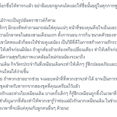
ลือกชื่อให้ทารกแล้ว อย่าลืมบอกลูกคนโตและให้ชื่อนั้นอยู่ในทุกการพู
 แม้ว่าจะเป็นรูปอัลตราซาวด์ก็ตาม
กๆ มีกองทัพคำถามมาถล่มใส่คุณแน่ๆ หน้าที่ของคุณคือใจเย็นและตอ
่ความโกลาหลในสองสามเดือนแรก ทั้งการนอน การกิน ขนาดตัวของทารก
ขาโตพอแล้วก็ลองให้ช่วยดูแลน้อง เป็นวิธีที่ดีในการสร้างความรักระหว่
ให้เสร็จก่อนมีน้อง ถ้าลูกต้องย้ายห้องหรือเปลี่ยนเตียง ทำให้เสร็จก
ะมีความสุขกับสภาพแวดล้อมใหม่ก่อนน้องจะมาถึง
นเดิม กิจวัตรประจำวันที่เหมือนเดิมจะทำให้เด็กๆ รู้สึกปลอดภัยและม
คนใหม่ได้ง่ายขึ้น
้ช่วย ถ้าพวกเขาอยากช่วย จงมอบหน้าที่ที่พวกเขาจะทำได้ อาจเป็นการ
่งชุดสำหรับทารกจากสองชุดที่คุณเตรียมไว้แล้ว
ายังรักและห่วงใยเหมือนเดิม บางครั้งเด็กๆ ก็รู้สึกเหมือนถูกทิ้งในเวลา
่องสำคัญมากที่ต้องทำให้พวกเขารู้ว่าพ่อแม่ยังรักมากเหมือนเดิม ในช่
่งเวลาที่จะมีแค่คุณกับลูกคนอื่นๆ ด้วยนะ