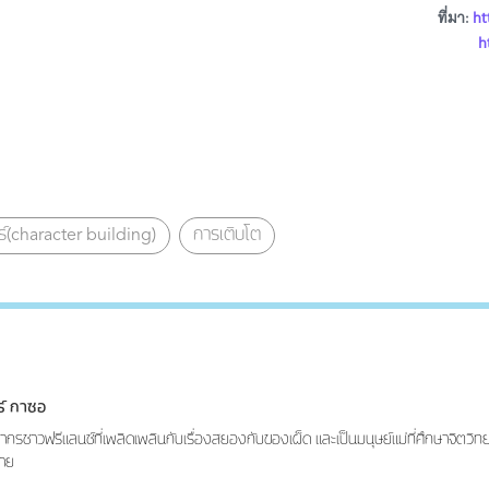
ที่มา:
ht
h
์(character building)
การเติบโต
าร์ กาซอ
ากรชาวฟรีแลนซ์ที่เพลิดเพลินกับเรื่องสยองกับของเผ็ด และเป็นมนุษย์แม่ที่ศึกษาจิตวิทย
าย