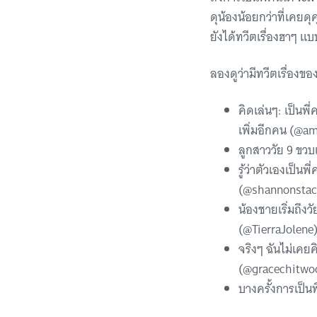
ดุน้องน้อยกว่าที่เคยดุค
ยังได้ทวีตเรื่องฮาๆ แบบ
ลองดูว่ามีทวีตเรื่อง
คิดเล่นๆ: เป็นพ
เพิ่มอีกคน (@a
ลูกสาววัย 9 ขวบ
รู้ว่าตัวเองเป
(@shannonstac
น้องชายเริ่มถึง
(@TierraJolene
จริงๆ ฉันไม่เคยค
(@gracechitwo
บางครั้งการเป็น