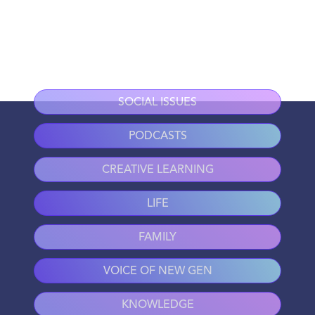
SOCIAL ISSUES
PODCASTS
CREATIVE LEARNING
LIFE
FAMILY
VOICE OF NEW GEN
KNOWLEDGE