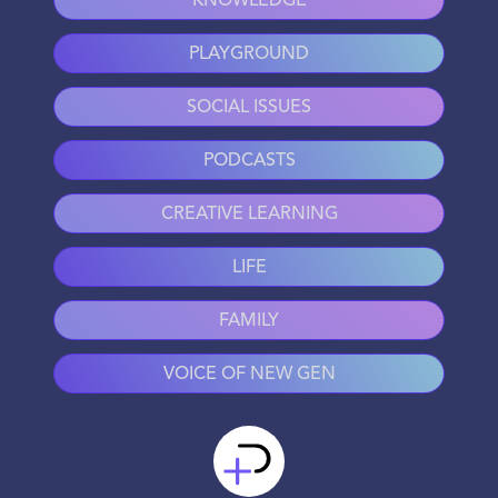
KNOWLEDGE
PLAYGROUND
SOCIAL ISSUES
PODCASTS
CREATIVE LEARNING
LIFE
FAMILY
VOICE OF NEW GEN