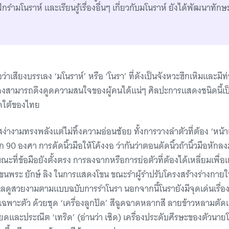
กรำมโนราห์ และเรียนรู้เรื่องอื่นๆ เกี่ยวกับมโนราห์ ยังได้พัฒนาทั
อว่าเสียงบรรเลง ‘มโนราห์’ หรือ ‘โนรา’ ที่ดังเป็นจังหวะฮึกเหิมและมี
้คงสามารถดึงดูดความสนใจของผู้คนได้แน่ๆ ศิลปะการแสดงชนิดนี้เป็น
คใต้ของไทย
่างามทรงพลังแต่ไม่ทิ้งความอ่อนช้อย ทั้งการวางลำตัวที่ต้อง ‘หน้า
 90 องศา การดัดนิ้วมือให้โค้งงอ ว่ากันว่าตอนดัดนิ้วถ้านิ้วมือหักล
ะที่ข้อมือยังตั้งตรง การลงฉากหรือการย่อตัวที่ต้องได้เหลี่ยมเพื่อ
ขนพระ ยักษ์ ลิง ในการแสดงโขน ขณะรำผู้รำปรับโครงสร้างร่างกายให
นแลดูสวยงามตามแบบฉบับการรำโนรา นอกจากนี้โนรายังมีจุดเด่นเรื่อง
์เฉพาะตัว ด้วยชุด ‘เครื่องลูกปัด’ สีฉูดฉาดหลากสี ลายข้าวหลามตั
ียดและประณีต ‘เทริด’ (อ่านว่า เซิด) เครื่องประดับศีรษะของตัวนา