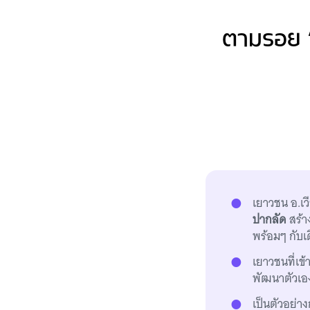
ตามรอย “ม
เยาวชน อ.เว
ปากลัด
สร้าง
พร้อมๆ กับเ
เยาวชนที่เข
พัฒนาตัวเอ
เป็นตัวอย่า