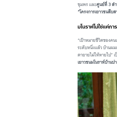
ชุมพร และ
ศูนย์ที่ 3 
“โครงการเยาวชนสืบสา
มโนราห์ไม่ใช่แค่กา
“เป้าหมายชีวิตของคน
ระดับหนึ่งแล้ว บ้านผ
ตายายไม่ให้หายไป” เ
เยาวชนมโนราห์บ้านปา