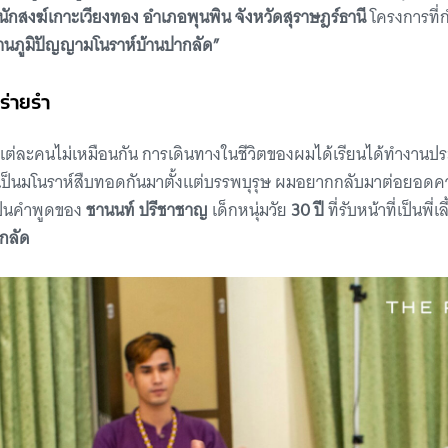
สำนักสงฆ์เกาะเวียงทอง อำเภอพุนพิน จังหวัดสุราษฎร์ธานี
โครงการที่กำล
นภูมิปัญญามโนราห์บ้านปากลัด”
รร่ายรำ
แต่ละคนไม่เหมือนกัน การเดินทางในชีวิตของผมได้เรียนได้ทำงานป
มเป็นมโนราห์สืบทอดกันมาตั้งแต่บรรพบุรุษ ผมอยากกลับมาต่อยอดคว
ป็นคำพูดของ
ชานนท์ ปรีชาชาญ
เด็กหนุ่มวัย
30 ปี
ที่รับหน้าที่เป็นพี
กลัด