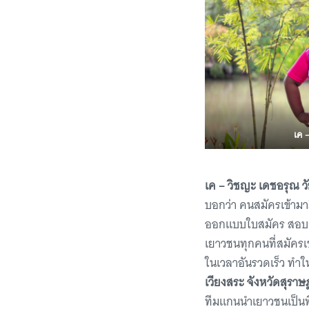
เค 
เค – วิชญะ เดชอรุณ วัย
บอกว่า คนสมัครเข้ามาม
ออกแบบใบสมัคร สอบถาม
เยาวชนทุกคนที่สมัครเ
ในเวลาอันรวดเร็ว ทำให้
เวียงสระ จังหวัดสุราษ
ทีมแกนนำเยาวชนเป็นพื้