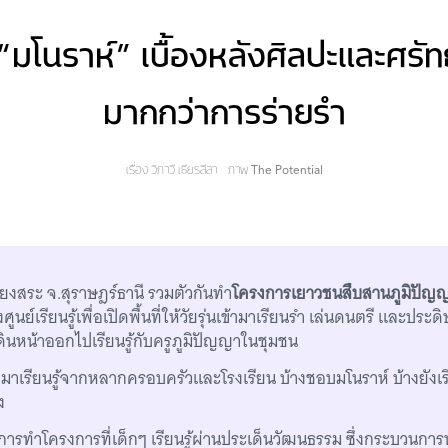
โนราห์” เบื้องหลังศิลปะและศรัทธา
มากกว่าการร่ายรำ
เรื่อง
วิภาวี เธียรลีลา
ภาพ
The Potential
ียงสระ จ.สุราษฎร์ธานี รวมตัวกันทำ
โครงการเยาวชนสืบสานภูมิปัญญ
ศูนย์เรียนรู้เพื่อเปิดพื้นที่ให้วัยรุ่นเข้ามาเรียนรำ เล่นดนตรี และประ
ดินหน้าออกไปเรียนรู้กับครูภูมิปัญญาในชุมชน
้ามาเรียนรู้จากหลากครอบครัวและโรงเรียน บ้างชอบมโนราห์ บ้างยังเร
ง
งการทำโครงการที่เด็กๆ เรียนรู้ผ่านประเด็นวัฒนธรรม ซึ่งกระบวนกา