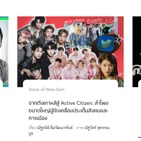
Voice of New Gen
จากติ่งเกาหลีสู่ Active Citizen: ลำโพง
ขนาดใหญ่ผู้ขับเคลื่อนประเด็นสังคมและ
การเมือง
เรื่อง
ณัฐธนีย์ ลิ้มวัฒนาพันธ์
ภาพ
ณัฐวัตร์ สุพรรณ
กูล