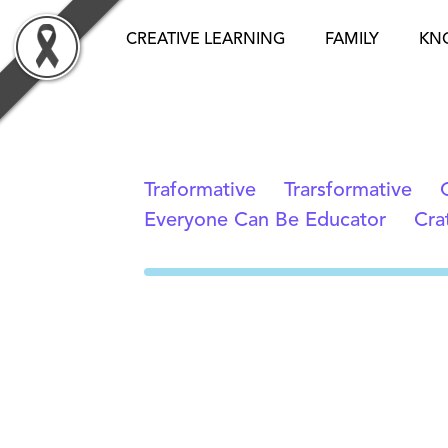
Skip
to
CREATIVE LEARNING
FAMILY
KN
content
Traformative
Trarsformative
Everyone Can Be Educator
Cra