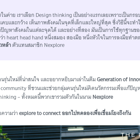
นค่าย เราเลือก Design thinking เป็นอย่างแรกเลยเพราะเป็นกรอบ
มแคบและกว้าง เห็นภาพสังคมในจุดที่เล็กและใหญ่ที่สุด ซึ่งวิธีนี้จะท
งปัญหาสังคมในแต่ละจุดได้ และอย่างที่สอง มันเป็นการใช้ทุกฐานข
ยกว่า heart head hand หนึ่งสมอง สองมือ หนึ่งหัวใจในการลงมือท
วหล้า
ตัวแทนสมาชิก Nexplore
คนรุ่นใหม่ที่น่าสนใจ และอยากหยิบมาเล่าในตีม
Generation of Inno
ือ community ที่ชวนและช่วยกลุ่มคนรุ่นใหม่คิดนวัตกรรมเพื่อแก้ปั
inking – ทั้งหมดนี้พวกเขารวมตัวกันในนาม
Nexplore
ายความว่า
explore to connect ออกไปทดลองเพื่อเชื่อมโยงถึงกัน