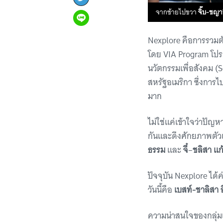
จากซ้ายไปขวา
จิ๊บ-ชญา
Nexplore คือการรวมตัว
โดย VIA Program โปรแ
นวัตกรรมเพื่อสังคม (
สหรัฐอเมริกา ซึ่งการไ
มาก
ไม่ใช่แค่เข้าใจว่าปัญ
กันและดึงศักยภาพตัวเอ
ธรรม​
และ
จี๋
–
ชลิสา แก
ปัจจุบัน Nexplore ได
วันนี้คือ
เบสท์-ชาลิสา 
ความน่าสนใจของกลุ่มแล