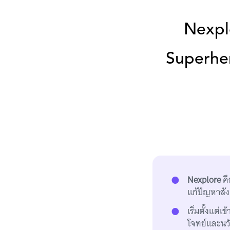
Nexplo
Superher
Nexplore
คื
แก้ปัญหาสั
เริ่มตั้งแต่
โจทย์และนว