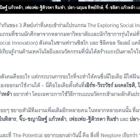
นิษฐ์ แก้วหล้า
,
เพ่ยเพ่ย-ฐิติวรดา ทิมขำ
,
ปลา-นฤมล ทิพย์รักษ์
,
จี๋
–
ชลิสา แก้วหล้า
แ
กันของ 3 ศิษย์เก่าที่เคยเข้าร่วมโปรแกรม The Exploring Social Inn
กรมที่ชวนนักศึกษาจากหลากมหาวิทยาลัยและนักวิชาการรุ่นใหม่ทั่ว
Social Innovation) สังคมในซานฟรานซิสโก และ ซิลิคอล วัลเลย์ แคล
ปเรียนรู้งานด้านเทคโนโลยีและนวัตกรรมที่นั่นได้สร้างแรงบันดาลใจใ
หาสังคมคืออะไร แต่กระบวนการอะไรที่จะทำให้คนซึ่งมีไอเดีย มีไฟฝัน 
งออกมาใช้งานได้ – นี่คือไอเดียตั้งต้นที่
เอิร์ท-วีระวัชร์ มงคลโชติ, โ
้วหล้า
อยากทำ โดยเฉพาะการใช้วิธีการแบบนวัตกรเข้ามาผลักดันปร
้ค่อยๆ ขยายตัวมีทีมงานเพิ่มเติมอีกหลายคน ในหลากหลายคนนั้น ที่ม
อินทิสาร
,
จิ๊บ-ชญานิษฐ์ แก้วหล้า
,
เพ่ยเพ่ย-ฐิติวรดา ทิมขำ
และ
ปลา-
ะที่ The Potential อยากบอกเล่าวันนี้ คือ สิ่งที่ Nexplore เรียกว