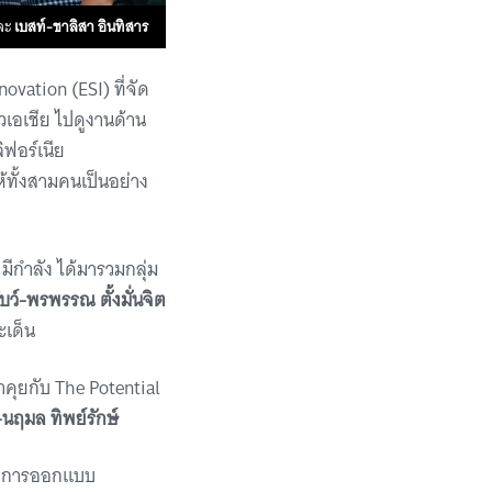
ละ
เบสท์-ชาลิสา อินทิสาร
ovation (ESI) ที่จัด
เอเชีย ไปดูงานด้าน
ิฟอร์เนีย
ห้ทั้งสามคนเป็นอย่าง
มีกำลัง ได้มารวมกลุ่ม
บว์-พรพรรณ​ ตั้งมั่น​จิต​
ะเด็น
าคุยกับ The Potential
นฤมล ทิพย์รักษ์
่า ‘การออกแบบ