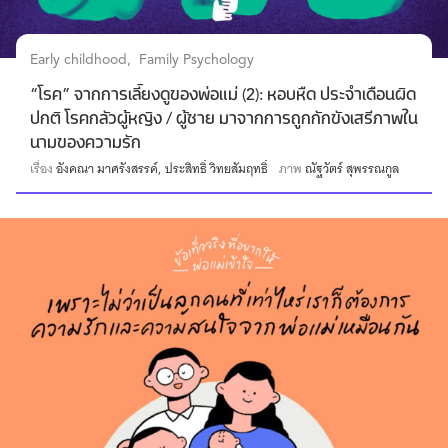
Early childhood
Family Psychology
“โรค” จากการเลี้ยงดูของพ่อแม่ (2): หอบหืด ประจำเดือนผิด
ปกติ โรคกลัวผู้หญิง / ผู้ชาย มาจากการถูกกักขังเสรีภาพใน
นามของความรัก
เรื่อง
อังคณา มาศรังสรรค์
ประสิทธิ์ วิทยสัมฤทธิ์
ภาพ
ณัฐวัตร์ สุพรรณกูล