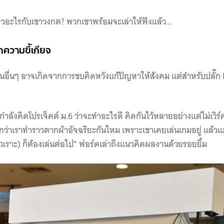
่ยวอะไรกับเขาวงกต? พวกเขาพร้อมจะเล่าให้ฟังแล้ว…
กความขี้เกียจ
ื่นๆ อาจเกิดจากการขบคิดหวังแก้ปัญหาให้สังคม แต่สำหรับปลั๊ก 
 กำลังคิดโปรเจ็คต์ ม.6 ว่าจะทำอะไรดี คิดกันไว้หลายอย่างแต่ไม่เวิร
บอกว่าเราทำราวตากผ้าอัจฉริยะกันไหม เพราะเขาเคยเล่นเกมอยู่ แล้วแม่
(หัวเราะ) ก็ต้องเล่นต่อไป” ฟอร์ดเล่าถึงแนวคิดผลงานด้วยรอยยิ้ม