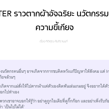
R ราวตากผ้าอัจฉริยะ นวัตกรรมท
ความขี้เกียจ
เรื่อง
กิติคุณ คัมภิรานนท์
นวัตกรคนอื่นๆ อาจเกิดจากการขบคิดหวังแก้ปัญหาให้สังคม แต่ In
กียจล้วนๆ
เกิดจากแม่สั่งให้ไปตากผ้าแต่ตัวเองติดพันเล่นเกมอยู่ จึงอยากได้ตัว
ออกไปทำเอง
งพวกเขาอาจบอกให้รู้ว่า อย่าดูถูกไอเดียที่ดูกิ๊กก๊อก และอย่าเพิ่งรีบร
า ‘เป็นไปไม่ได้’