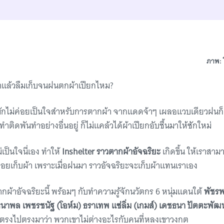
ภาพ: 
าแล้วลืมเก็บจนฝนตกผ้าเปียกไหม?
ักไม่ค่อยเป็นใจสำหรับการตากผ้า จากแดดจ้าๆ เผลอแวบเดียวฝนก็
ทำติดพันทำอย่างอื่นอยู่ ก็ไม่แคล้วได้ผ้าเปียกอับชื้นมาให้ซักใหม่
ป็นใจนี่เอง ทำให้
Inshelter ราวตากผ้าอัจฉริยะ
เกิดขึ้น ให้เราสา
ยเก็บผ้า เพราะเมื่อฝนมา ราวอัจฉริยะจะเก็บผ้าแทนเราเอง
กผ้าอัจฉริยะนี้ พร้อมๆ กับทำความรู้จักนวัตกร 6 หนุ่มแดนใต้
พัชรพ
ธนาพล เพชรชนัฐ (โอห์ม) ธราเทพ แซ่ลิ่ม (เกมส์) เดชธนา ปัตตะพัฒน
งตรงไปตรงมาว่า พวกเขาไม่ต่างอะไรกับคนที่หลงเขาวงกต