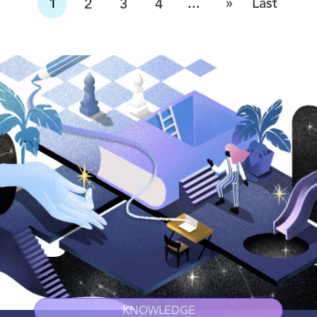
»
1
...
Last
2
3
4
KNOWLEDGE