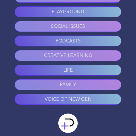
PLAYGROUND
SOCIAL ISSUES
PODCASTS
CREATIVE LEARNING
LIFE
FAMILY
VOICE OF NEW GEN