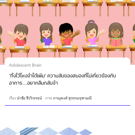
Adolescent Brain
‘ทิ้งไว้ไหงจำได้เพิ่ม’ ความลับของสมองที่ไม่เกี่ยวข้องกับ
อาการ…อยากลืมกลับจำ
เรื่อง
นำชัย ชีววิวรรธน์
ภาพ
ภาณุพงศ์ สุวรรณจุฑามณี