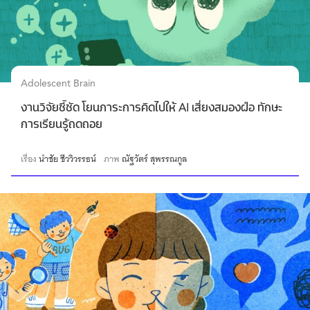
Adolescent Brain
งานวิจัยชี้ชัด โยนภาระการคิดไปให้ AI เสี่ยงสมองฝ่อ ทักษะ
การเรียนรู้ถดถอย
เรื่อง
นำชัย ชีววิวรรธน์
ภาพ
ณัฐวัตร์ สุพรรณกูล