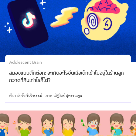
Adolescent Brain
สมองแบบติ๊กต่อก: จะเกิดอะไรขึ้นเมื่อเด็กเข้าไปอยู่ในร้านลูก
กวาดที่กินเท่าไรก็ได้?
เรื่อง
นำชัย ชีววิวรรธน์
ภาพ
ณัฐวัตร์ สุพรรณกูล