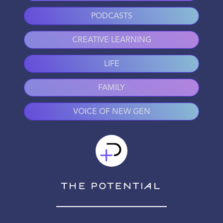
PODCASTS
CREATIVE LEARNING
LIFE
FAMILY
VOICE OF NEW GEN