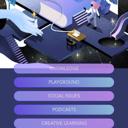
KNOWLEDGE
PLAYGROUND
SOCIAL ISSUES
PODCASTS
CREATIVE LEARNING