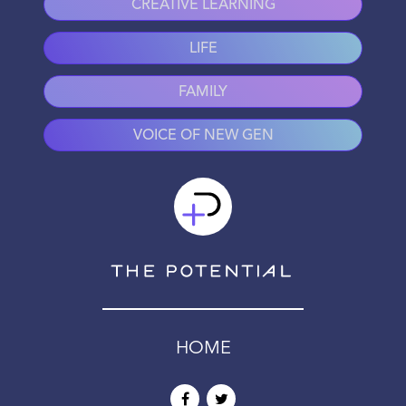
CREATIVE LEARNING
LIFE
FAMILY
VOICE OF NEW GEN
HOME