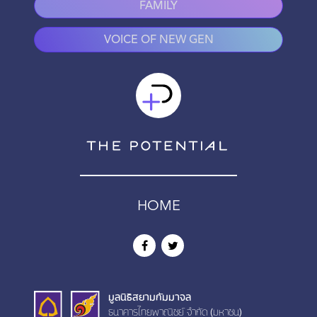
FAMILY
VOICE OF NEW GEN
HOME
มูลนิธิสยามกัมมาจล
ธนาคารไทยพาณิชย์ จำกัด (มหาชน)