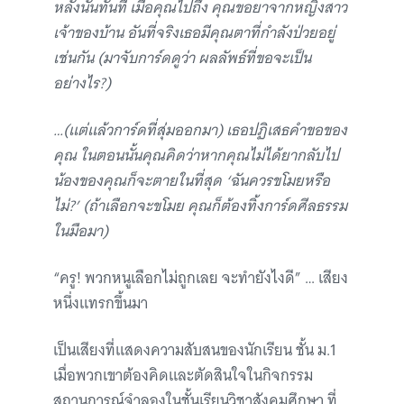
หลังนั้นทันที เมื่อคุณไปถึง คุณขอยาจากหญิงสาว
เจ้าของบ้าน อันที่จริงเธอมีคุณตาที่กำลังป่วยอยู่
เช่นกัน (มาจับการ์ดดูว่า ผลลัพธ์ที่ขอจะเป็น
อย่างไร?)
…(แต่แล้วการ์ดที่สุ่มออกมา) เธอปฏิเสธคำขอของ
คุณ ในตอนนั้นคุณคิดว่าหากคุณไม่ได้ยากลับไป
น้องของคุณก็จะตายในที่สุด ‘ฉันควรขโมยหรือ
ไม่?’ (ถ้าเลือกจะขโมย คุณก็ต้องทิ้งการ์ดศีลธรรม
ในมือมา)
“ครู! พวกหนูเลือกไม่ถูกเลย จะทำยังไงดี”
… เสียง
หนึ่งแทรกขึ้นมา
เป็นเสียงที่แสดงความสับสนของนักเรียน ชั้น ม.1
เมื่อพวกเขาต้องคิดและตัดสินใจในกิจกรรม
สถานการณ์จำลองในชั้นเรียนวิชาสังคมศึกษา ที่