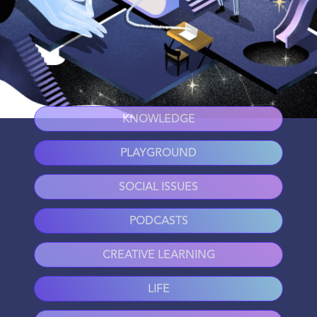
KNOWLEDGE
PLAYGROUND
SOCIAL ISSUES
PODCASTS
CREATIVE LEARNING
LIFE