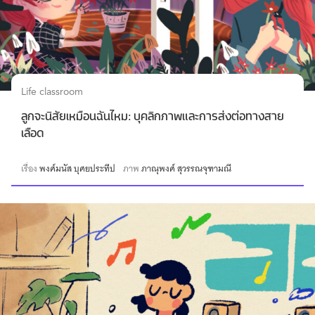
Life classroom
ลูกจะนิสัยเหมือนฉันไหม: บุคลิกภาพและการส่งต่อทางสาย
เลือด
เรื่อง
พงศ์มนัส บุศยประทีป
ภาพ
ภาณุพงศ์ สุวรรณจุฑามณี