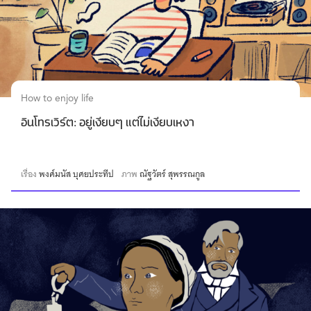
How to enjoy life
อินโทรเวิร์ต: อยู่เงียบๆ แต่ไม่เงียบเหงา
เรื่อง
พงศ์มนัส บุศยประทีป
ภาพ
ณัฐวัตร์ สุพรรณกูล