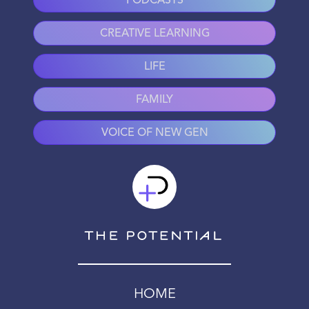
PODCASTS
CREATIVE LEARNING
LIFE
FAMILY
VOICE OF NEW GEN
HOME