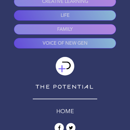
CREATIVE LEARNING
LIFE
FAMILY
VOICE OF NEW GEN
HOME