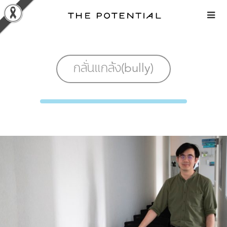
Skip
to
content
กลั่นแกล้ง(bully)