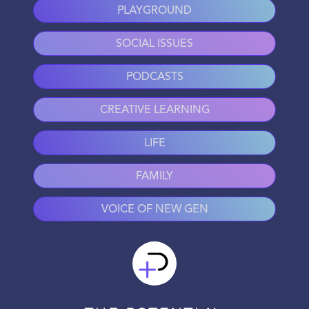
PLAYGROUND
SOCIAL ISSUES
PODCASTS
CREATIVE LEARNING
LIFE
FAMILY
VOICE OF NEW GEN