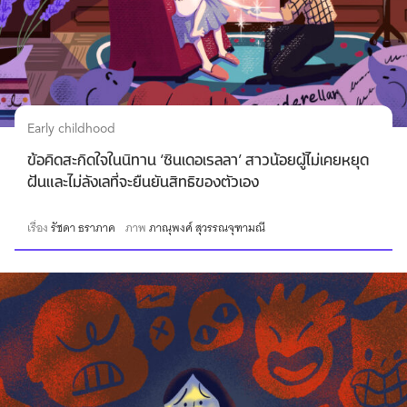
Early childhood
ข้อคิดสะกิดใจในนิทาน ‘ซินเดอเรลลา’ สาวน้อยผู้ไม่เคยหยุด
ฝันและไม่ลังเลที่จะยืนยันสิทธิของตัวเอง
เรื่อง
รัชดา ธราภาค
ภาพ
ภาณุพงศ์ สุวรรณจุฑามณี